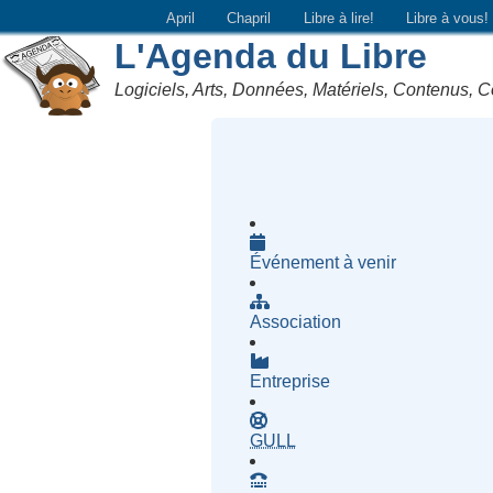
April
Chapril
Libre à lire!
Libre à vous!
L'Agenda du Libre
Logiciels, Arts, Données, Matériels, Contenus, C
Événement à venir
Association
Entreprise
- Groupe d'Utilisatrices d
GULL