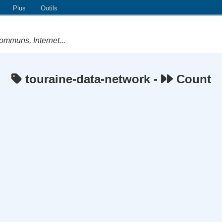
Plus
Outils
ommuns, Internet...
touraine-data-network -
Count
e Logiciels Libres