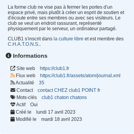
La forme club ne vise pas à fermer les portes d'un
espace privé, mais plutôt à créer un esprit de soutien et
d'écoute entre ses membres ou avec ses visiteurs. Le
club se veut un endroit rassurant, représenté
physiquement par le serveur, un ordinateur partagé.
CLUB1 s'inscrit dans
la culture libre
et est membre des
C.H.A.T.O.N.S.
.
Informations
Site web
https://club1.fr
Flux web
https://club1.fr/assets/atom/journal.xml
Actualité
35
Contact
contact CHEZ club1 POINT fr
Mots-clés
club1
chaton
chatons
Actif
Oui
Créé le
lundi 17 avril 2023
Modifié le
mardi 18 avril 2023