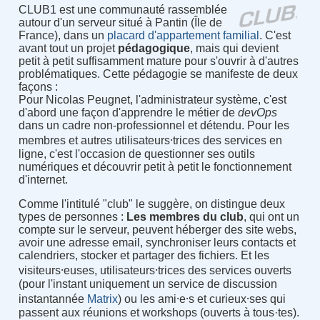
CLUB1 est une communauté rassemblée
autour d'un serveur situé à Pantin (Île de
France), dans un
placard d'appartement familial
. C'est
avant tout un projet
pédagogique
, mais qui devient
petit à petit suffisamment mature pour s'ouvrir à d'autres
problématiques. Cette pédagogie se manifeste de deux
façons :
Pour Nicolas Peugnet, l'administrateur système, c'est
d'abord une façon d'apprendre le métier de
devOps
dans un cadre non-professionnel et détendu. Pour les
membres et autres utilisateurs⸱trices des services en
ligne, c'est l'occasion de questionner ses outils
numériques et découvrir petit à petit le fonctionnement
d'internet.
Comme l'intitulé "club" le suggère, on distingue deux
types de personnes :
Les membres du club
, qui ont un
compte sur le serveur, peuvent héberger des site webs,
avoir une adresse email, synchroniser leurs contacts et
calendriers, stocker et partager des fichiers. Et les
visiteurs⸱euses, utilisateurs⸱trices des services ouverts
(pour l'instant uniquement un service de discussion
instantannée
Matrix
) ou les ami⸱e⸱s et curieux⸱ses qui
passent aux réunions et workshops (ouverts à tous·tes).