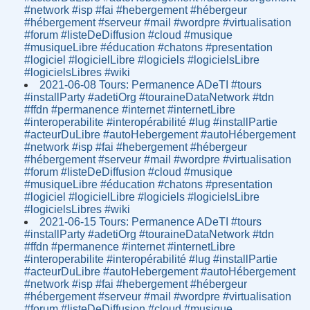
#network #isp #fai #hebergement #hébergeur
#hébergement #serveur #mail #wordpre #virtualisation
#forum #listeDeDiffusion #cloud #musique
#musiqueLibre #éducation #chatons #presentation
#logiciel #logicielLibre #logiciels #logicielsLibre
#logicielsLibres #wiki
2021-06-08 Tours: Permanence ADeTI #tours
#installParty #adetiOrg #touraineDataNetwork #tdn
#ffdn #permanence #internet #internetLibre
#interoperabilite #interopérabilité #lug #installPartie
#acteurDuLibre #autoHebergement #autoHébergement
#network #isp #fai #hebergement #hébergeur
#hébergement #serveur #mail #wordpre #virtualisation
#forum #listeDeDiffusion #cloud #musique
#musiqueLibre #éducation #chatons #presentation
#logiciel #logicielLibre #logiciels #logicielsLibre
#logicielsLibres #wiki
2021-06-15 Tours: Permanence ADeTI #tours
#installParty #adetiOrg #touraineDataNetwork #tdn
#ffdn #permanence #internet #internetLibre
#interoperabilite #interopérabilité #lug #installPartie
#acteurDuLibre #autoHebergement #autoHébergement
#network #isp #fai #hebergement #hébergeur
#hébergement #serveur #mail #wordpre #virtualisation
#forum #listeDeDiffusion #cloud #musique