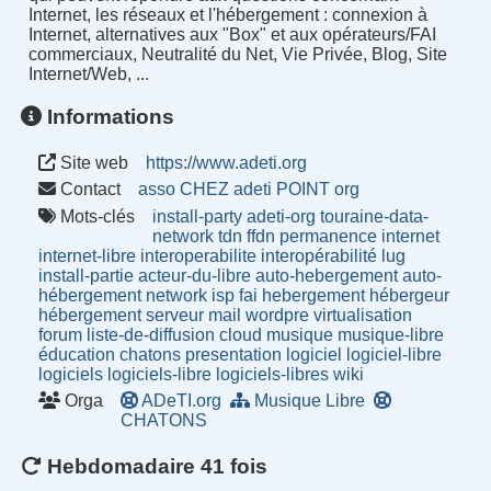
Internet, les réseaux et l'hébergement : connexion à
Internet, alternatives aux "Box" et aux opérateurs/FAI
commerciaux, Neutralité du Net, Vie Privée, Blog, Site
Internet/Web, ...
Informations
Site web
https://www.adeti.org
Contact
asso CHEZ adeti POINT org
Mots-clés
install-party
adeti-org
touraine-data-
network
tdn
ffdn
permanence
internet
internet-libre
interoperabilite
interopérabilité
lug
install-partie
acteur-du-libre
auto-hebergement
auto-
hébergement
network
isp
fai
hebergement
hébergeur
hébergement
serveur
mail
wordpre
virtualisation
forum
liste-de-diffusion
cloud
musique
musique-libre
éducation
chatons
presentation
logiciel
logiciel-libre
logiciels
logiciels-libre
logiciels-libres
wiki
Orga
ADeTI.org
Musique Libre
CHATONS
Hebdomadaire 41 fois