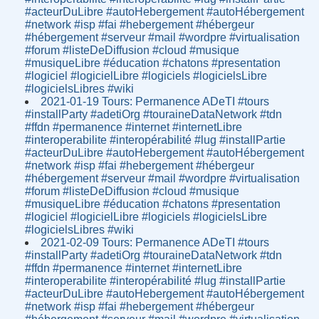
#acteurDuLibre #autoHebergement #autoHébergement
#network #isp #fai #hebergement #hébergeur
#hébergement #serveur #mail #wordpre #virtualisation
#forum #listeDeDiffusion #cloud #musique
#musiqueLibre #éducation #chatons #presentation
#logiciel #logicielLibre #logiciels #logicielsLibre
#logicielsLibres #wiki
2021-01-19 Tours: Permanence ADeTI #tours
#installParty #adetiOrg #touraineDataNetwork #tdn
#ffdn #permanence #internet #internetLibre
#interoperabilite #interopérabilité #lug #installPartie
#acteurDuLibre #autoHebergement #autoHébergement
#network #isp #fai #hebergement #hébergeur
#hébergement #serveur #mail #wordpre #virtualisation
#forum #listeDeDiffusion #cloud #musique
#musiqueLibre #éducation #chatons #presentation
#logiciel #logicielLibre #logiciels #logicielsLibre
#logicielsLibres #wiki
2021-02-09 Tours: Permanence ADeTI #tours
#installParty #adetiOrg #touraineDataNetwork #tdn
#ffdn #permanence #internet #internetLibre
#interoperabilite #interopérabilité #lug #installPartie
#acteurDuLibre #autoHebergement #autoHébergement
#network #isp #fai #hebergement #hébergeur