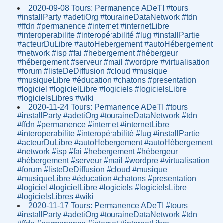
2020-09-08 Tours: Permanence ADeTI #tours
#installParty #adetiOrg #touraineDataNetwork #tdn
#ffdn #permanence #internet #internetLibre
#interoperabilite #interopérabilité #lug #installPartie
#acteurDuLibre #autoHebergement #autoHébergement
#network #isp #fai #hebergement #hébergeur
#hébergement #serveur #mail #wordpre #virtualisation
#forum #listeDeDiffusion #cloud #musique
#musiqueLibre #éducation #chatons #presentation
#logiciel #logicielLibre #logiciels #logicielsLibre
#logicielsLibres #wiki
2020-11-24 Tours: Permanence ADeTI #tours
#installParty #adetiOrg #touraineDataNetwork #tdn
#ffdn #permanence #internet #internetLibre
#interoperabilite #interopérabilité #lug #installPartie
#acteurDuLibre #autoHebergement #autoHébergement
#network #isp #fai #hebergement #hébergeur
#hébergement #serveur #mail #wordpre #virtualisation
#forum #listeDeDiffusion #cloud #musique
#musiqueLibre #éducation #chatons #presentation
#logiciel #logicielLibre #logiciels #logicielsLibre
#logicielsLibres #wiki
2020-11-17 Tours: Permanence ADeTI #tours
#installParty #adetiOrg #touraineDataNetwork #tdn