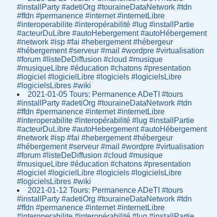
#installParty #adetiOrg #touraineDataNetwork #tdn
#ffdn #permanence #internet #internetLibre
#interoperabilite #interopérabilité #lug #installPartie
#acteurDuLibre #autoHebergement #autoHébergement
#network #isp #fai #hebergement #hébergeur
#hébergement #serveur #mail #wordpre #virtualisation
#forum #listeDeDiffusion #cloud #musique
#musiqueLibre #éducation #chatons #presentation
#logiciel #logicielLibre #logiciels #logicielsLibre
#logicielsLibres #wiki
2021-01-05 Tours: Permanence ADeTI #tours
#installParty #adetiOrg #touraineDataNetwork #tdn
#ffdn #permanence #internet #internetLibre
#interoperabilite #interopérabilité #lug #installPartie
#acteurDuLibre #autoHebergement #autoHébergement
#network #isp #fai #hebergement #hébergeur
#hébergement #serveur #mail #wordpre #virtualisation
#forum #listeDeDiffusion #cloud #musique
#musiqueLibre #éducation #chatons #presentation
#logiciel #logicielLibre #logiciels #logicielsLibre
#logicielsLibres #wiki
2021-01-12 Tours: Permanence ADeTI #tours
#installParty #adetiOrg #touraineDataNetwork #tdn
#ffdn #permanence #internet #internetLibre
#interoperabilite #interopérabilité #lug #installPartie