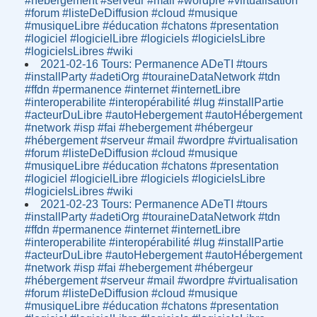
#hébergement #serveur #mail #wordpre #virtualisation
#forum #listeDeDiffusion #cloud #musique
#musiqueLibre #éducation #chatons #presentation
#logiciel #logicielLibre #logiciels #logicielsLibre
#logicielsLibres #wiki
2021-02-16 Tours: Permanence ADeTI #tours
#installParty #adetiOrg #touraineDataNetwork #tdn
#ffdn #permanence #internet #internetLibre
#interoperabilite #interopérabilité #lug #installPartie
#acteurDuLibre #autoHebergement #autoHébergement
#network #isp #fai #hebergement #hébergeur
#hébergement #serveur #mail #wordpre #virtualisation
#forum #listeDeDiffusion #cloud #musique
#musiqueLibre #éducation #chatons #presentation
#logiciel #logicielLibre #logiciels #logicielsLibre
#logicielsLibres #wiki
2021-02-23 Tours: Permanence ADeTI #tours
#installParty #adetiOrg #touraineDataNetwork #tdn
#ffdn #permanence #internet #internetLibre
#interoperabilite #interopérabilité #lug #installPartie
#acteurDuLibre #autoHebergement #autoHébergement
#network #isp #fai #hebergement #hébergeur
#hébergement #serveur #mail #wordpre #virtualisation
#forum #listeDeDiffusion #cloud #musique
#musiqueLibre #éducation #chatons #presentation