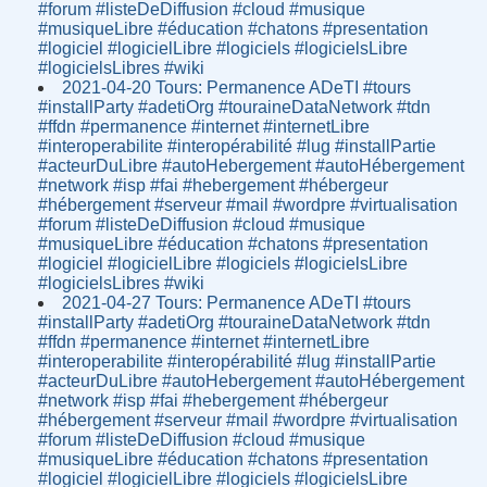
#forum #listeDeDiffusion #cloud #musique
#musiqueLibre #éducation #chatons #presentation
#logiciel #logicielLibre #logiciels #logicielsLibre
#logicielsLibres #wiki
2021-04-20 Tours: Permanence ADeTI #tours
#installParty #adetiOrg #touraineDataNetwork #tdn
#ffdn #permanence #internet #internetLibre
#interoperabilite #interopérabilité #lug #installPartie
#acteurDuLibre #autoHebergement #autoHébergement
#network #isp #fai #hebergement #hébergeur
#hébergement #serveur #mail #wordpre #virtualisation
#forum #listeDeDiffusion #cloud #musique
#musiqueLibre #éducation #chatons #presentation
#logiciel #logicielLibre #logiciels #logicielsLibre
#logicielsLibres #wiki
2021-04-27 Tours: Permanence ADeTI #tours
#installParty #adetiOrg #touraineDataNetwork #tdn
#ffdn #permanence #internet #internetLibre
#interoperabilite #interopérabilité #lug #installPartie
#acteurDuLibre #autoHebergement #autoHébergement
#network #isp #fai #hebergement #hébergeur
#hébergement #serveur #mail #wordpre #virtualisation
#forum #listeDeDiffusion #cloud #musique
#musiqueLibre #éducation #chatons #presentation
#logiciel #logicielLibre #logiciels #logicielsLibre