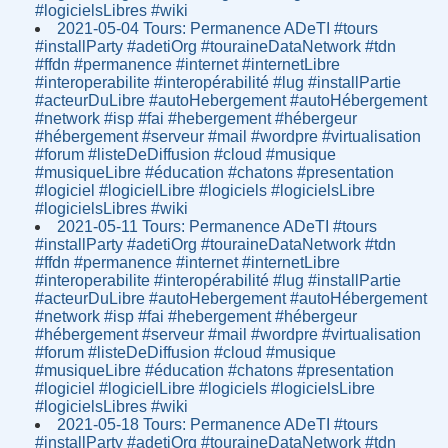
#logicielsLibres #wiki
2021-05-04 Tours: Permanence ADeTI #tours
#installParty #adetiOrg #touraineDataNetwork #tdn
#ffdn #permanence #internet #internetLibre
#interoperabilite #interopérabilité #lug #installPartie
#acteurDuLibre #autoHebergement #autoHébergement
#network #isp #fai #hebergement #hébergeur
#hébergement #serveur #mail #wordpre #virtualisation
#forum #listeDeDiffusion #cloud #musique
#musiqueLibre #éducation #chatons #presentation
#logiciel #logicielLibre #logiciels #logicielsLibre
#logicielsLibres #wiki
2021-05-11 Tours: Permanence ADeTI #tours
#installParty #adetiOrg #touraineDataNetwork #tdn
#ffdn #permanence #internet #internetLibre
#interoperabilite #interopérabilité #lug #installPartie
#acteurDuLibre #autoHebergement #autoHébergement
#network #isp #fai #hebergement #hébergeur
#hébergement #serveur #mail #wordpre #virtualisation
#forum #listeDeDiffusion #cloud #musique
#musiqueLibre #éducation #chatons #presentation
#logiciel #logicielLibre #logiciels #logicielsLibre
#logicielsLibres #wiki
2021-05-18 Tours: Permanence ADeTI #tours
#installParty #adetiOrg #touraineDataNetwork #tdn