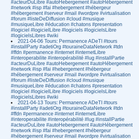
#acteurDuLibre #autoHebergement #autoHébergement
#network #isp #fai #hebergement #hébergeur
#hébergement #serveur #mail #wordpre #virtualisation
#forum #listeDeDiffusion #cloud #musique
#musiqueLibre #éducation #chatons #presentation
#logiciel #logicielLibre #logiciels #logicielsLibre
#logicielsLibres #wiki
2021-04-06 Tours: Permanence ADeTI #tours
#installParty #adetiOrg #touraineDataNetwork #tdn
#ffdn #permanence #internet #internetLibre
#interoperabilite #interopérabilité #lug #installPartie
#acteurDuLibre #autoHebergement #autoHébergement
#network #isp #fai #hebergement #hébergeur
#hébergement #serveur #mail #wordpre #virtualisation
#forum #listeDeDiffusion #cloud #musique
#musiqueLibre #éducation #chatons #presentation
#logiciel #logicielLibre #logiciels #logicielsLibre
#logicielsLibres #wiki
2021-04-13 Tours: Permanence ADeTI #tours
#installParty #adetiOrg #touraineDataNetwork #tdn
#ffdn #permanence #internet #internetLibre
#interoperabilite #interopérabilité #lug #installPartie
#acteurDuLibre #autoHebergement #autoHébergement
#network #isp #fai #hebergement #hébergeur
#hébergement #serveur #mail #wordpre #virtualisation