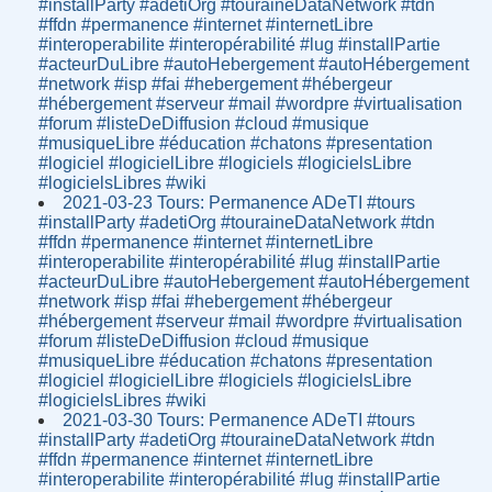
#installParty #adetiOrg #touraineDataNetwork #tdn
#ffdn #permanence #internet #internetLibre
#interoperabilite #interopérabilité #lug #installPartie
#acteurDuLibre #autoHebergement #autoHébergement
#network #isp #fai #hebergement #hébergeur
#hébergement #serveur #mail #wordpre #virtualisation
#forum #listeDeDiffusion #cloud #musique
#musiqueLibre #éducation #chatons #presentation
#logiciel #logicielLibre #logiciels #logicielsLibre
#logicielsLibres #wiki
2021-03-23 Tours: Permanence ADeTI #tours
#installParty #adetiOrg #touraineDataNetwork #tdn
#ffdn #permanence #internet #internetLibre
#interoperabilite #interopérabilité #lug #installPartie
#acteurDuLibre #autoHebergement #autoHébergement
#network #isp #fai #hebergement #hébergeur
#hébergement #serveur #mail #wordpre #virtualisation
#forum #listeDeDiffusion #cloud #musique
#musiqueLibre #éducation #chatons #presentation
#logiciel #logicielLibre #logiciels #logicielsLibre
#logicielsLibres #wiki
2021-03-30 Tours: Permanence ADeTI #tours
#installParty #adetiOrg #touraineDataNetwork #tdn
#ffdn #permanence #internet #internetLibre
#interoperabilite #interopérabilité #lug #installPartie