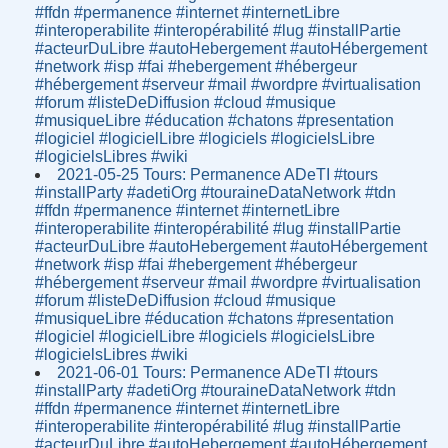
#ffdn #permanence #internet #internetLibre
#interoperabilite #interopérabilité #lug #installPartie
#acteurDuLibre #autoHebergement #autoHébergement
#network #isp #fai #hebergement #hébergeur
#hébergement #serveur #mail #wordpre #virtualisation
#forum #listeDeDiffusion #cloud #musique
#musiqueLibre #éducation #chatons #presentation
#logiciel #logicielLibre #logiciels #logicielsLibre
#logicielsLibres #wiki
2021-05-25 Tours: Permanence ADeTI #tours
#installParty #adetiOrg #touraineDataNetwork #tdn
#ffdn #permanence #internet #internetLibre
#interoperabilite #interopérabilité #lug #installPartie
#acteurDuLibre #autoHebergement #autoHébergement
#network #isp #fai #hebergement #hébergeur
#hébergement #serveur #mail #wordpre #virtualisation
#forum #listeDeDiffusion #cloud #musique
#musiqueLibre #éducation #chatons #presentation
#logiciel #logicielLibre #logiciels #logicielsLibre
#logicielsLibres #wiki
2021-06-01 Tours: Permanence ADeTI #tours
#installParty #adetiOrg #touraineDataNetwork #tdn
#ffdn #permanence #internet #internetLibre
#interoperabilite #interopérabilité #lug #installPartie
#acteurDuLibre #autoHebergement #autoHébergement