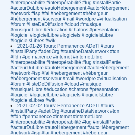
#interoperabilite #interopérabilité #lug #installPartie
#acteurDuLibre #autoHebergement #autoHébergement
#network #isp #fai #hebergement #hébergeur
#hébergement #serveur #mail #wordpre #virtualisation
#forum #listeDeDiffusion #cloud #musique
#musiqueLibre #éducation #chatons #presentation
#logiciel #logicielLibre #logiciels #logicielsLibre
#logicielsLibres #wiki
2021-01-26 Tours: Permanence ADeTI #tours
#installParty #adetiOrg #touraineDataNetwork #tdn
#ffdn #permanence #internet #internetLibre
#interoperabilite #interopérabilité #lug #installPartie
#acteurDuLibre #autoHebergement #autoHébergement
#network #isp #fai #hebergement #hébergeur
#hébergement #serveur #mail #wordpre #virtualisation
#forum #listeDeDiffusion #cloud #musique
#musiqueLibre #éducation #chatons #presentation
#logiciel #logicielLibre #logiciels #logicielsLibre
#logicielsLibres #wiki
2021-02-02 Tours: Permanence ADeTI #tours
#installParty #adetiOrg #touraineDataNetwork #tdn
#ffdn #permanence #internet #internetLibre
#interoperabilite #interopérabilité #lug #installPartie
#acteurDuLibre #autoHebergement #autoHébergement
#network #isp #fai #hebergement #hébergeur