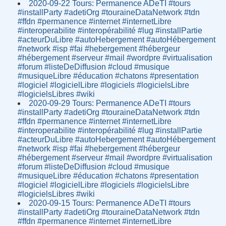
2020-09-22 Tours: Permanence ADeTI #tours
#installParty #adetiOrg #touraineDataNetwork #tdn
#ffdn #permanence #internet #internetLibre
#interoperabilite #interopérabilité #lug #installPartie
#acteurDuLibre #autoHebergement #autoHébergement
#network #isp #fai #hebergement #hébergeur
#hébergement #serveur #mail #wordpre #virtualisation
#forum #listeDeDiffusion #cloud #musique
#musiqueLibre #éducation #chatons #presentation
#logiciel #logicielLibre #logiciels #logicielsLibre
#logicielsLibres #wiki
2020-09-29 Tours: Permanence ADeTI #tours
#installParty #adetiOrg #touraineDataNetwork #tdn
#ffdn #permanence #internet #internetLibre
#interoperabilite #interopérabilité #lug #installPartie
#acteurDuLibre #autoHebergement #autoHébergement
#network #isp #fai #hebergement #hébergeur
#hébergement #serveur #mail #wordpre #virtualisation
#forum #listeDeDiffusion #cloud #musique
#musiqueLibre #éducation #chatons #presentation
#logiciel #logicielLibre #logiciels #logicielsLibre
#logicielsLibres #wiki
2020-09-15 Tours: Permanence ADeTI #tours
#installParty #adetiOrg #touraineDataNetwork #tdn
#ffdn #permanence #internet #internetLibre