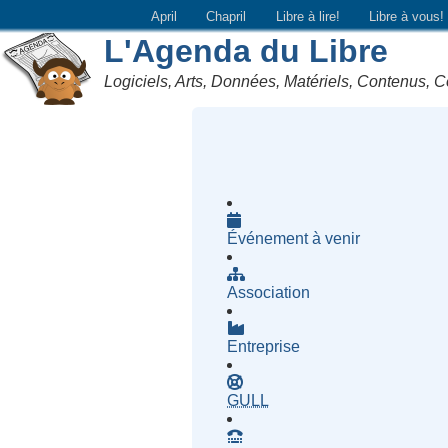
April
Chapril
Libre à lire!
Libre à vous!
L'Agenda du Libre
Logiciels, Arts, Données, Matériels, Contenus, C
Événement à venir
Association
Entreprise
- Groupe d'Utilisatrices d
GULL