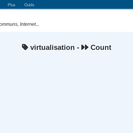
Plus
Outils
ommuns, Internet...
virtualisation -
Count
e Logiciels Libres