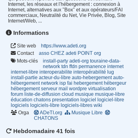
Internet, les réseaux et l'hébergement : connexion à
Internet, alternatives aux "Box" et aux opérateurs/FAI
commerciaux, Neutralité du Net, Vie Privée, Blog, Site
Internet/Web, ...
Informations
Site web
https://www.adeti.org
Contact
asso CHEZ adeti POINT org
Mots-clés
install-party
adeti-org
touraine-data-
network
tdn
ffdn
permanence
internet
internet-libre
interoperabilite
interopérabilité
lug
install-partie
acteur-du-libre
auto-hebergement
auto-
hébergement
network
isp
fai
hebergement
hébergeur
hébergement
serveur
mail
wordpre
virtualisation
forum
liste-de-diffusion
cloud
musique
musique-libre
éducation
chatons
presentation
logiciel
logiciel-libre
logiciels
logiciels-libre
logiciels-libres
wiki
Orga
ADeTI.org
Musique Libre
CHATONS
Hebdomadaire 41 fois