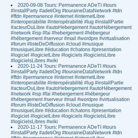
2020-09-08 Tours: Permanence ADeTI #tours
#installParty #adetiOrg #touraineDataNetwork #tdn
#ffdn #permanence #internet #internetLibre
#interoperabilite #interopérabilité #lug #installPartie
#acteurDuLibre #autoHebergement #autoHébergement
#network #isp #fai #hebergement #hébergeur
#hébergement #serveur #mail #wordpre #virtualisation
#forum #listeDeDiffusion #cloud #musique
#musiqueLibre #éducation #chatons #presentation
#logiciel #logicielLibre #logiciels #logicielsLibre
#logicielsLibres #wiki
2020-11-24 Tours: Permanence ADeTI #tours
#installParty #adetiOrg #touraineDataNetwork #tdn
#ffdn #permanence #internet #internetLibre
#interoperabilite #interopérabilité #lug #installPartie
#acteurDuLibre #autoHebergement #autoHébergement
#network #isp #fai #hebergement #hébergeur
#hébergement #serveur #mail #wordpre #virtualisation
#forum #listeDeDiffusion #cloud #musique
#musiqueLibre #éducation #chatons #presentation
#logiciel #logicielLibre #logiciels #logicielsLibre
#logicielsLibres #wiki
2020-11-17 Tours: Permanence ADeTI #tours
#installParty #adetiOrg #touraineDataNetwork #tdn