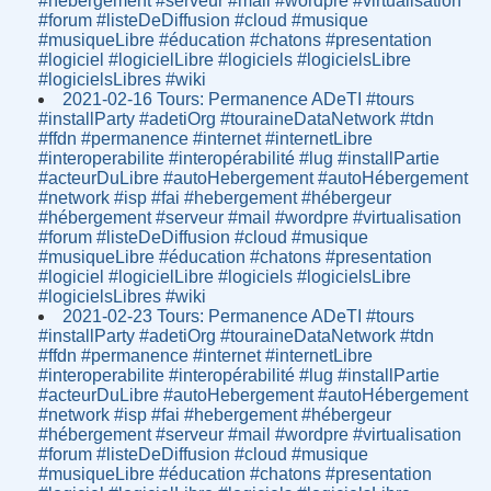
#hébergement #serveur #mail #wordpre #virtualisation
#forum #listeDeDiffusion #cloud #musique
#musiqueLibre #éducation #chatons #presentation
#logiciel #logicielLibre #logiciels #logicielsLibre
#logicielsLibres #wiki
2021-02-16 Tours: Permanence ADeTI #tours
#installParty #adetiOrg #touraineDataNetwork #tdn
#ffdn #permanence #internet #internetLibre
#interoperabilite #interopérabilité #lug #installPartie
#acteurDuLibre #autoHebergement #autoHébergement
#network #isp #fai #hebergement #hébergeur
#hébergement #serveur #mail #wordpre #virtualisation
#forum #listeDeDiffusion #cloud #musique
#musiqueLibre #éducation #chatons #presentation
#logiciel #logicielLibre #logiciels #logicielsLibre
#logicielsLibres #wiki
2021-02-23 Tours: Permanence ADeTI #tours
#installParty #adetiOrg #touraineDataNetwork #tdn
#ffdn #permanence #internet #internetLibre
#interoperabilite #interopérabilité #lug #installPartie
#acteurDuLibre #autoHebergement #autoHébergement
#network #isp #fai #hebergement #hébergeur
#hébergement #serveur #mail #wordpre #virtualisation
#forum #listeDeDiffusion #cloud #musique
#musiqueLibre #éducation #chatons #presentation