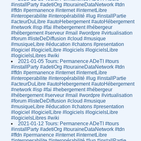
#installParty #adetiOrg #touraineDataNetwork #tdn
#ffdn #permanence #internet #internetLibre
#interoperabilite #interopérabilité #lug #installPartie
#acteurDuLibre #autoHebergement #autoHébergement
#network #isp #fai #hebergement #hébergeur
#hébergement #serveur #mail #wordpre #virtualisation
#forum #listeDeDiffusion #cloud #musique
#musiqueLibre #éducation #chatons #presentation
#logiciel #logicielLibre #logiciels #logicielsLibre
#logicielsLibres #wiki
2021-01-05 Tours: Permanence ADeTI #tours
#installParty #adetiOrg #touraineDataNetwork #tdn
#ffdn #permanence #internet #internetLibre
#interoperabilite #interopérabilité #lug #installPartie
#acteurDuLibre #autoHebergement #autoHébergement
#network #isp #fai #hebergement #hébergeur
#hébergement #serveur #mail #wordpre #virtualisation
#forum #listeDeDiffusion #cloud #musique
#musiqueLibre #éducation #chatons #presentation
#logiciel #logicielLibre #logiciels #logicielsLibre
#logicielsLibres #wiki
2021-01-12 Tours: Permanence ADeTI #tours
#installParty #adetiOrg #touraineDataNetwork #tdn
#ffdn #permanence #internet #internetLibre
#interoperabilite #interopérabilité #lug #installPartie