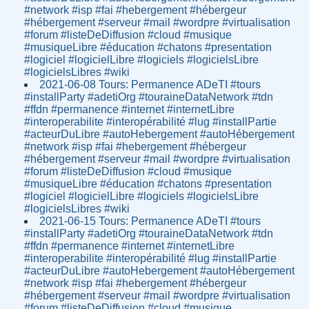
#network #isp #fai #hebergement #hébergeur
#hébergement #serveur #mail #wordpre #virtualisation
#forum #listeDeDiffusion #cloud #musique
#musiqueLibre #éducation #chatons #presentation
#logiciel #logicielLibre #logiciels #logicielsLibre
#logicielsLibres #wiki
2021-06-08 Tours: Permanence ADeTI #tours
#installParty #adetiOrg #touraineDataNetwork #tdn
#ffdn #permanence #internet #internetLibre
#interoperabilite #interopérabilité #lug #installPartie
#acteurDuLibre #autoHebergement #autoHébergement
#network #isp #fai #hebergement #hébergeur
#hébergement #serveur #mail #wordpre #virtualisation
#forum #listeDeDiffusion #cloud #musique
#musiqueLibre #éducation #chatons #presentation
#logiciel #logicielLibre #logiciels #logicielsLibre
#logicielsLibres #wiki
2021-06-15 Tours: Permanence ADeTI #tours
#installParty #adetiOrg #touraineDataNetwork #tdn
#ffdn #permanence #internet #internetLibre
#interoperabilite #interopérabilité #lug #installPartie
#acteurDuLibre #autoHebergement #autoHébergement
#network #isp #fai #hebergement #hébergeur
#hébergement #serveur #mail #wordpre #virtualisation
#forum #listeDeDiffusion #cloud #musique