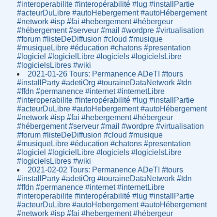
#interoperabilite #interopérabilité #lug #installPartie
#acteurDuLibre #autoHebergement #autoHébergement
#network #isp #fai #hebergement #hébergeur
#hébergement #serveur #mail #wordpre #virtualisation
#forum #listeDeDiffusion #cloud #musique
#musiqueLibre #éducation #chatons #presentation
#logiciel #logicielLibre #logiciels #logicielsLibre
#logicielsLibres #wiki
2021-01-26 Tours: Permanence ADeTI #tours
#installParty #adetiOrg #touraineDataNetwork #tdn
#ffdn #permanence #internet #internetLibre
#interoperabilite #interopérabilité #lug #installPartie
#acteurDuLibre #autoHebergement #autoHébergement
#network #isp #fai #hebergement #hébergeur
#hébergement #serveur #mail #wordpre #virtualisation
#forum #listeDeDiffusion #cloud #musique
#musiqueLibre #éducation #chatons #presentation
#logiciel #logicielLibre #logiciels #logicielsLibre
#logicielsLibres #wiki
2021-02-02 Tours: Permanence ADeTI #tours
#installParty #adetiOrg #touraineDataNetwork #tdn
#ffdn #permanence #internet #internetLibre
#interoperabilite #interopérabilité #lug #installPartie
#acteurDuLibre #autoHebergement #autoHébergement
#network #isp #fai #hebergement #hébergeur