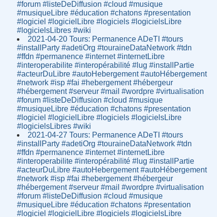
#forum #listeDeDiffusion #cloud #musique
#musiqueLibre #éducation #chatons #presentation
#logiciel #logicielLibre #logiciels #logicielsLibre
#logicielsLibres #wiki
2021-04-20 Tours: Permanence ADeTI #tours
#installParty #adetiOrg #touraineDataNetwork #tdn
#ffdn #permanence #internet #internetLibre
#interoperabilite #interopérabilité #lug #installPartie
#acteurDuLibre #autoHebergement #autoHébergement
#network #isp #fai #hebergement #hébergeur
#hébergement #serveur #mail #wordpre #virtualisation
#forum #listeDeDiffusion #cloud #musique
#musiqueLibre #éducation #chatons #presentation
#logiciel #logicielLibre #logiciels #logicielsLibre
#logicielsLibres #wiki
2021-04-27 Tours: Permanence ADeTI #tours
#installParty #adetiOrg #touraineDataNetwork #tdn
#ffdn #permanence #internet #internetLibre
#interoperabilite #interopérabilité #lug #installPartie
#acteurDuLibre #autoHebergement #autoHébergement
#network #isp #fai #hebergement #hébergeur
#hébergement #serveur #mail #wordpre #virtualisation
#forum #listeDeDiffusion #cloud #musique
#musiqueLibre #éducation #chatons #presentation
#logiciel #logicielLibre #logiciels #logicielsLibre