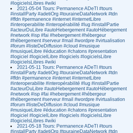
#logicielsLibres #wiki
2021-05-04 Tours: Permanence ADeTI #tours
#installParty #adetiOrg #touraineDataNetwork #tdn
#ffdn #permanence #internet #internetLibre
#interoperabilite #interopérabilité #lug #installPartie
#acteurDuLibre #autoHebergement #autoHébergement
#network #isp #fai #hebergement #hébergeur
#hébergement #serveur #mail #wordpre #virtualisation
#forum #listeDeDiffusion #cloud #musique
#musiqueLibre #éducation #chatons #presentation
#logiciel #logicielLibre #logiciels #logicielsLibre
#logicielsLibres #wiki
2021-05-11 Tours: Permanence ADeTI #tours
#installParty #adetiOrg #touraineDataNetwork #tdn
#ffdn #permanence #internet #internetLibre
#interoperabilite #interopérabilité #lug #installPartie
#acteurDuLibre #autoHebergement #autoHébergement
#network #isp #fai #hebergement #hébergeur
#hébergement #serveur #mail #wordpre #virtualisation
#forum #listeDeDiffusion #cloud #musique
#musiqueLibre #éducation #chatons #presentation
#logiciel #logicielLibre #logiciels #logicielsLibre
#logicielsLibres #wiki
2021-05-18 Tours: Permanence ADeTI #tours
#installParty #adetiOrg #touraineDataNetwork #tdn