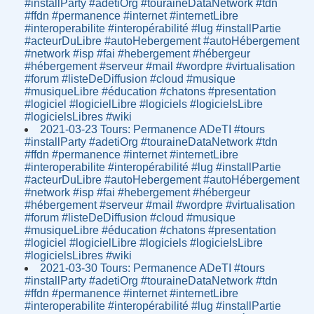
#installParty #adetiOrg #touraineDataNetwork #tdn
#ffdn #permanence #internet #internetLibre
#interoperabilite #interopérabilité #lug #installPartie
#acteurDuLibre #autoHebergement #autoHébergement
#network #isp #fai #hebergement #hébergeur
#hébergement #serveur #mail #wordpre #virtualisation
#forum #listeDeDiffusion #cloud #musique
#musiqueLibre #éducation #chatons #presentation
#logiciel #logicielLibre #logiciels #logicielsLibre
#logicielsLibres #wiki
2021-03-23 Tours: Permanence ADeTI #tours
#installParty #adetiOrg #touraineDataNetwork #tdn
#ffdn #permanence #internet #internetLibre
#interoperabilite #interopérabilité #lug #installPartie
#acteurDuLibre #autoHebergement #autoHébergement
#network #isp #fai #hebergement #hébergeur
#hébergement #serveur #mail #wordpre #virtualisation
#forum #listeDeDiffusion #cloud #musique
#musiqueLibre #éducation #chatons #presentation
#logiciel #logicielLibre #logiciels #logicielsLibre
#logicielsLibres #wiki
2021-03-30 Tours: Permanence ADeTI #tours
#installParty #adetiOrg #touraineDataNetwork #tdn
#ffdn #permanence #internet #internetLibre
#interoperabilite #interopérabilité #lug #installPartie