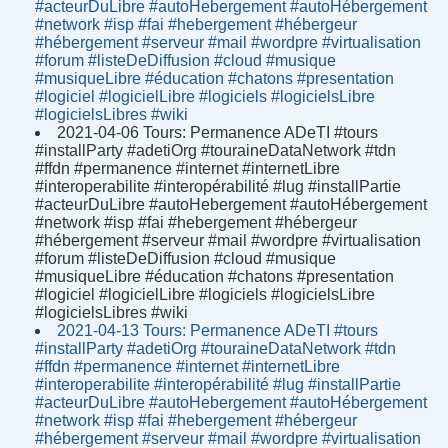
#acteurDuLibre #autoHebergement #autoHébergement
#network #isp #fai #hebergement #hébergeur
#hébergement #serveur #mail #wordpre #virtualisation
#forum #listeDeDiffusion #cloud #musique
#musiqueLibre #éducation #chatons #presentation
#logiciel #logicielLibre #logiciels #logicielsLibre
#logicielsLibres #wiki
2021-04-06 Tours: Permanence ADeTI #tours
#installParty #adetiOrg #touraineDataNetwork #tdn
#ffdn #permanence #internet #internetLibre
#interoperabilite #interopérabilité #lug #installPartie
#acteurDuLibre #autoHebergement #autoHébergement
#network #isp #fai #hebergement #hébergeur
#hébergement #serveur #mail #wordpre #virtualisation
#forum #listeDeDiffusion #cloud #musique
#musiqueLibre #éducation #chatons #presentation
#logiciel #logicielLibre #logiciels #logicielsLibre
#logicielsLibres #wiki
2021-04-13 Tours: Permanence ADeTI #tours
#installParty #adetiOrg #touraineDataNetwork #tdn
#ffdn #permanence #internet #internetLibre
#interoperabilite #interopérabilité #lug #installPartie
#acteurDuLibre #autoHebergement #autoHébergement
#network #isp #fai #hebergement #hébergeur
#hébergement #serveur #mail #wordpre #virtualisation