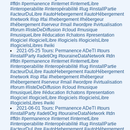
#ffdn #permanence #internet #internetLibre
#interoperabilite #interopérabilité #lug #installPartie
#acteurDuLibre #autoHebergement #autoHébergement
#network #isp #fai #hebergement #hébergeur
#hébergement #serveur #mail #wordpre #virtualisation
#forum #listeDeDiffusion #cloud #musique
#musiqueLibre #éducation #chatons #presentation
#logiciel #logicielLibre #logiciels #logicielsLibre
#logicielsLibres #wiki
2021-05-25 Tours: Permanence ADeTI #tours
#installParty #adetiOrg #touraineDataNetwork #tdn
#ffdn #permanence #internet #internetLibre
#interoperabilite #interopérabilité #lug #installPartie
#acteurDuLibre #autoHebergement #autoHébergement
#network #isp #fai #hebergement #hébergeur
#hébergement #serveur #mail #wordpre #virtualisation
#forum #listeDeDiffusion #cloud #musique
#musiqueLibre #éducation #chatons #presentation
#logiciel #logicielLibre #logiciels #logicielsLibre
#logicielsLibres #wiki
2021-06-01 Tours: Permanence ADeTI #tours
#installParty #adetiOrg #touraineDataNetwork #tdn
#ffdn #permanence #internet #internetLibre
#interoperabilite #interopérabilité #lug #installPartie
#acteurDuLibre #autoHebergement #autoHébergement