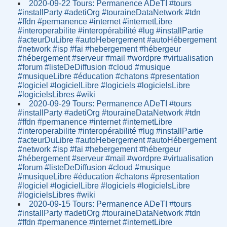
2020-09-22 Tours: Permanence ADeTI #tours
#installParty #adetiOrg #touraineDataNetwork #tdn
#ffdn #permanence #internet #internetLibre
#interoperabilite #interopérabilité #lug #installPartie
#acteurDuLibre #autoHebergement #autoHébergement
#network #isp #fai #hebergement #hébergeur
#hébergement #serveur #mail #wordpre #virtualisation
#forum #listeDeDiffusion #cloud #musique
#musiqueLibre #éducation #chatons #presentation
#logiciel #logicielLibre #logiciels #logicielsLibre
#logicielsLibres #wiki
2020-09-29 Tours: Permanence ADeTI #tours
#installParty #adetiOrg #touraineDataNetwork #tdn
#ffdn #permanence #internet #internetLibre
#interoperabilite #interopérabilité #lug #installPartie
#acteurDuLibre #autoHebergement #autoHébergement
#network #isp #fai #hebergement #hébergeur
#hébergement #serveur #mail #wordpre #virtualisation
#forum #listeDeDiffusion #cloud #musique
#musiqueLibre #éducation #chatons #presentation
#logiciel #logicielLibre #logiciels #logicielsLibre
#logicielsLibres #wiki
2020-09-15 Tours: Permanence ADeTI #tours
#installParty #adetiOrg #touraineDataNetwork #tdn
#ffdn #permanence #internet #internetLibre