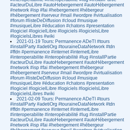
#acteurDuLibre #autoHebergement #autoHébergement
#network #isp #fai #hebergement #hébergeur
#hébergement #serveur #mail #wordpre #virtualisation
#forum #listeDeDiffusion #cloud #musique
#musiqueLibre #éducation #chatons #presentation
#logiciel #logicielLibre #logiciels #logicielsLibre
#logicielsLibres #wiki
2021-01-19 Tours: Permanence ADeTI #tours
#installParty #adetiOrg #touraineDataNetwork #tdn
#ffdn #permanence #internet #internetLibre
#interoperabilite #interopérabilité #lug #installPartie
#acteurDuLibre #autoHebergement #autoHébergement
#network #isp #fai #hebergement #hébergeur
#hébergement #serveur #mail #wordpre #virtualisation
#forum #listeDeDiffusion #cloud #musique
#musiqueLibre #éducation #chatons #presentation
#logiciel #logicielLibre #logiciels #logicielsLibre
#logicielsLibres #wiki
2021-02-09 Tours: Permanence ADeTI #tours
#installParty #adetiOrg #touraineDataNetwork #tdn
#ffdn #permanence #internet #internetLibre
#interoperabilite #interopérabilité #lug #installPartie
#acteurDuLibre #autoHebergement #autoHébergement
#network #isp #fai #hebergement #hébergeur