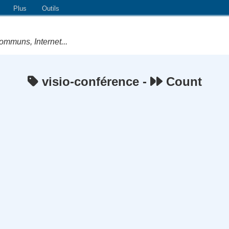
Plus
Outils
ommuns, Internet...
visio-conférence -
Count
e Logiciels Libres