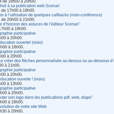
4 de 18h00 à 20h00.
lisé à sa publication web Scenari
4 de 17h00 à 18h00.
on à l’utilisation de quelques callbacks (visio-conférence)
4 de 20h00 à 21h00.
r d’horizon des astuces de l’éditeur Scenari"
 17h00 à 18h00.
raphie participative
8h00 à 20h00.
ucation ouverte! (visio)
7h00 à 18h00.
raphie participative
8h00 à 20h00.
ur créer des flèches personnalisée au-dessus ou au-dessous d
h00 à 21h00.
raphie participative
h00 à 20h00.
ducation ouverte ! (visio)
h00 à 13h00.
raphie participative
8h00 à 20h00.
uter son logo dans les publications pdf, web, diapo"
7h00 à 18h00.
volution de notre site Web
8h30 à 20h00.