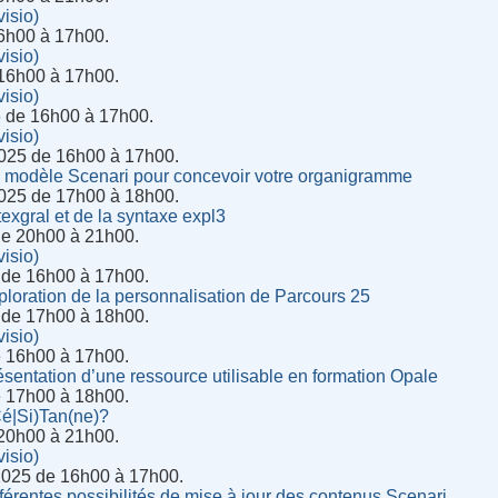
isio)
6h00 à 17h00.
isio)
 16h00 à 17h00.
isio)
6 de 16h00 à 17h00.
isio)
025 de 16h00 à 17h00.
n modèle Scenari pour concevoir votre organigramme
025 de 17h00 à 18h00.
exgral et de la syntaxe expl3
de 20h00 à 21h00.
isio)
 de 16h00 à 17h00.
ploration de la personnalisation de Parcours 25
 de 17h00 à 18h00.
isio)
e 16h00 à 17h00.
ésentation d’une ressource utilisable en formation Opale
e 17h00 à 18h00.
Cé|Si)Tan(ne)?
 20h00 à 21h00.
isio)
2025 de 16h00 à 17h00.
fférentes possibilités de mise à jour des contenus Scenari