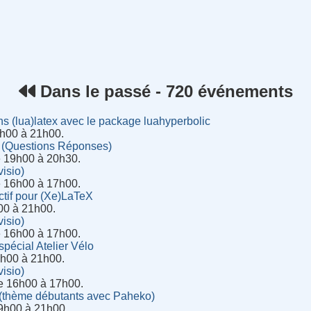
rnet
Dans le passé - 720 événements
s (lua)latex avec le package luahyperbolic
20h00 à 21h00.
o (Questions Réponses)
e 19h00 à 20h30.
isio)
e 16h00 à 17h00.
ctif pour (Xe)LaTeX
h00 à 21h00.
isio)
e 16h00 à 17h00.
spécial Atelier Vélo
9h00 à 21h00.
isio)
de 16h00 à 17h00.
 (thème débutants avec Paheko)
9h00 à 21h00.