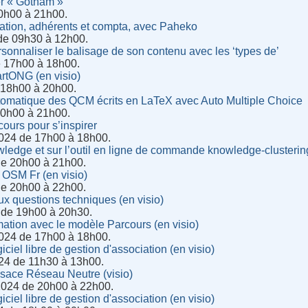
r « Gotham »
20h00 à 21h00.
ation, adhérents et compta, avec Paheko
de 09h30 à 12h00.
rsonnaliser le balisage de son contenu avec les ‘types de’
e 17h00 à 18h00.
rtONG (en visio)
e 18h00 à 20h00.
utomatique des QCM écrits en LaTeX avec Auto Multiple Choice
 20h00 à 21h00.
ours pour s’inspirer
024 de 17h00 à 18h00.
ledge et sur l’outil en ligne de commande knowledge-clusterin
de 20h00 à 21h00.
OSM Fr (en visio)
de 20h00 à 22h00.
x questions techniques (en visio)
 de 19h00 à 20h30.
ation avec le modèle Parcours (en visio)
024 de 17h00 à 18h00.
ciel libre de gestion d'association (en visio)
24 de 11h30 à 13h00.
lsace Réseau Neutre (visio)
2024 de 20h00 à 22h00.
ciel libre de gestion d'association (en visio)