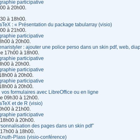
raphie participative
h00 à 20h00.
h30 à 18h00.
LaTeX : « Présentation du package tabularray (visio)
h00 à 21h00.
raphie participative
8h00 à 20h00.
naristyler : ajouter une police perso dans un skin pdf, web, di
de 17h00 à 18h00.
raphie participative
8h00 à 20h00.
raphie participative
 18h00 à 20h00.
raphie participative
 18h00 à 20h00.
 vos formulaires avec LibreOffice ou en ligne
de 09h30 à 12h00.
LaTeX et de R (visio)
20h00 à 21h00.
raphie participative
e 18h00 à 20h00.
rsonnalisation des pages dans un skin pdf"
e 17h00 à 18h00.
Knuth-Plass (visio-conférence)