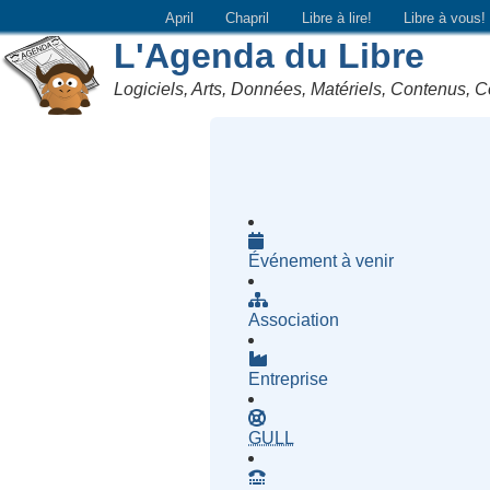
April
Chapril
Libre à lire!
Libre à vous!
L'Agenda du Libre
Logiciels, Arts, Données, Matériels, Contenus, C
Événement à venir
Association
Entreprise
- Groupe d'Utilisatrices d
GULL