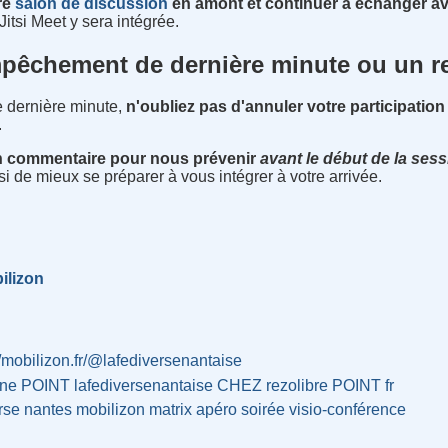
re
salon de discussion
en amont et continuer à échanger a
Jitsi Meet y sera intégrée.
pêchement de dernière minute ou un re
 dernière minute,
n'oubliez pas d'annuler votre participatio
.
un commentaire pour nous prévenir
avant le début de la ses
i de mieux se préparer à vous intégrer à votre arrivée.
ilizon
//mobilizon.fr/@lafediversenantaise
ne POINT lafediversenantaise CHEZ rezolibre POINT fr
rse
nantes
mobilizon
matrix
apéro
soirée
visio-conférence