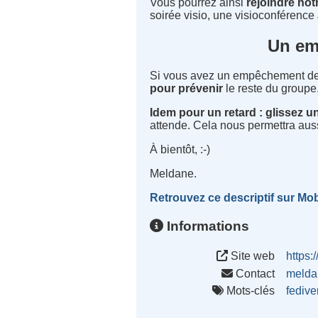
Vous pourrez ainsi
rejoindre not
soirée visio, une visioconférence 
Un em
Si vous avez un empêchement de
pour prévenir
le reste du groupe
Idem pour un retard : glissez 
attende. Cela nous permettra auss
À bientôt, :-)
Meldane.
Retrouvez ce descriptif sur Mob
Informations
Site web
https:
Contact
melda
Mots-clés
fedive