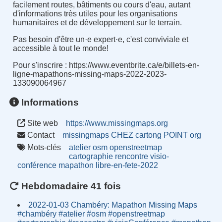
facilement routes, bâtiments ou cours d'eau, autant
d'informations très utiles pour les organisations
humanitaires et de développement sur le terrain.
Pas besoin d'être un·e expert·e, c'est conviviale et
accessible à tout le monde!
Pour s'inscrire : https://www.eventbrite.ca/e/billets-en-
ligne-mapathons-missing-maps-2022-2023-
133090064967
Informations
Site web
https://www.missingmaps.org
Contact
missingmaps CHEZ cartong POINT org
Mots-clés
atelier
osm
openstreetmap
cartographie
rencontre
visio-
conférence
mapathon
libre-en-fete-2022
Hebdomadaire 41 fois
2022-01-03 Chambéry: Mapathon Missing Maps
#chambéry #atelier #osm #openstreetmap