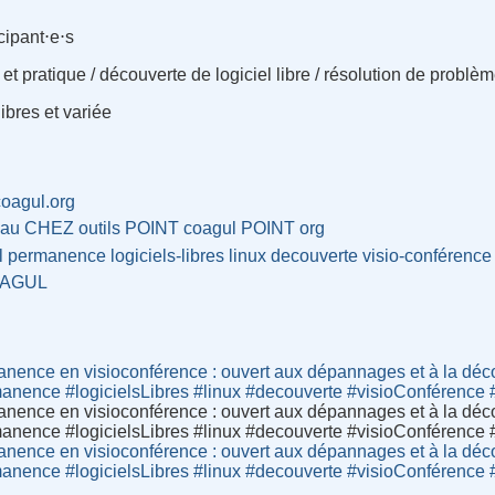
cipant⋅e⋅s
t pratique / découverte de logiciel libre / résolution de problè
ibres et variée
/coagul.org
eau CHEZ outils POINT coagul POINT org
l
permanence
logiciels-libres
linux
decouverte
visio-conférence
AGUL
ence en visioconférence : ouvert aux dépannages et à la décou
manence #logicielsLibres #linux #decouverte #visioConférence
ence en visioconférence : ouvert aux dépannages et à la décou
manence #logicielsLibres #linux #decouverte #visioConférence
ence en visioconférence : ouvert aux dépannages et à la décou
manence #logicielsLibres #linux #decouverte #visioConférence