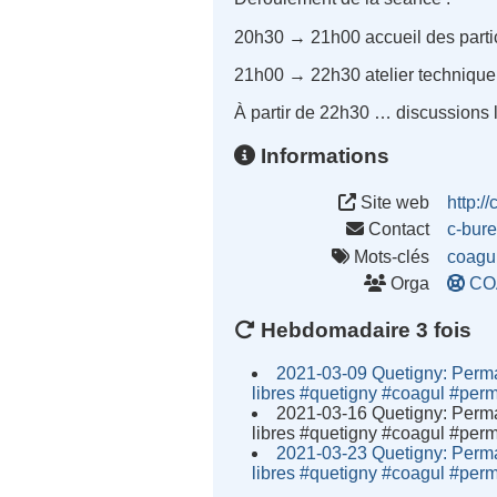
20h30 → 21h00 accueil des parti
21h00 → 22h30 atelier technique e
À partir de 22h30 … discussions l
Informations
Site web
http:/
Contact
c-bur
Mots-clés
coagu
Orga
CO
Hebdomadaire 3 fois
2021-03-09 Quetigny: Perman
libres #quetigny #coagul #per
2021-03-16 Quetigny: Perman
libres #quetigny #coagul #per
2021-03-23 Quetigny: Perman
libres #quetigny #coagul #per