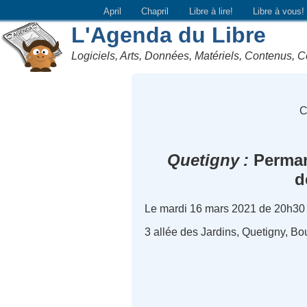
April
Chapril
Libre à lire!
Libre à vous!
L'Agenda du Libre
Logiciels, Arts, Données, Matériels, Contenus, C
C
Quetigny
Permane
d
Le mardi 16 mars 2021 de 20h30
3 allée des Jardins, Quetigny, 