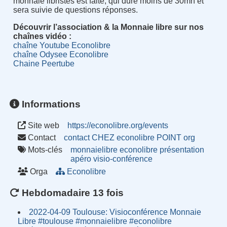
monnaie libristes est faite, qui dure moins de 30mn et
sera suivie de questions réponses.
Découvrir l’association & la Monnaie libre sur nos
chaînes vidéo :
chaîne Youtube Econolibre
chaîne Odysee Econolibre
Chaine Peertube
Informations
Site web
https://econolibre.org/events
Contact
contact CHEZ econolibre POINT org
Mots-clés
monnaielibre
econolibre
présentation
apéro
visio-conférence
Orga
Econolibre
Hebdomadaire 13 fois
2022-04-09 Toulouse: Visioconférence Monnaie
Libre #toulouse #monnaielibre #econolibre