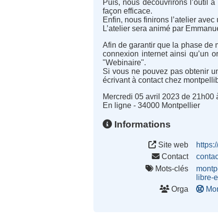
Puis, nous découvrirons l’outil à
façon efficace.
Enfin, nous finirons l’atelier av
L’atelier sera animé par Emmanue
Afin de garantir que la phase de 
connexion internet ainsi qu’un 
"Webinaire".
Si vous ne pouvez pas obtenir une
écrivant à contact chez montpellib
Mercredi 05 avril 2023 de 21h00
En ligne - 34000 Montpellier
Informations
Site web
https:/
Contact
conta
Mots-clés
montpe
libre-
Orga
Mon