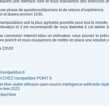
 travers une interface web et nous réaliserons des exercices afin
ec une phase de questions/réponses et de retours d’expérience.
l et durera environ 1h30.
manipulations soit la plus agréable possible pour tout le monde, 
ordinateur et il est recommandé de vous
inscrire
à cet atelier à
 connexion internet et/ou un ordinateur, vous pouvez le précis
re point fr et nous essayerons de mettre en place une solution a
 à 22h30
/montpellibre.fr
ct CHEZ montpellibre POINT fr
l-libre
stable
diffusion
open-source
intelligence-artificielle
stab
en-fete-2023
tpel'libre