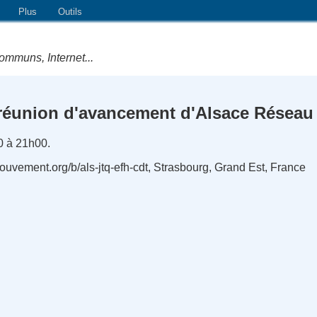
Plus
Outils
ommuns, Internet...
réunion d'avancement d'Alsace Réseau N
0 à 21h00.
lemouvement.org/b/als-jtq-efh-cdt, Strasbourg, Grand Est, France