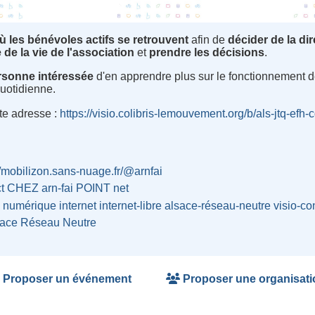
 les bénévoles actifs se retrouvent
afin de
décider de la di
 de la vie de l'association
et
prendre les décisions
.
ersonne intéressée
d'en apprendre plus sur le fonctionnement de
quotidienne.
tte adresse :
https://visio.colibris-lemouvement.org/b/als-jtq-efh-c
//mobilizon.sans-nuage.fr/@arnfai
ct CHEZ arn-fai POINT net
i
numérique
internet
internet-libre
alsace-réseau-neutre
visio-co
ace Réseau Neutre
Proposer un événement
Proposer une organisati