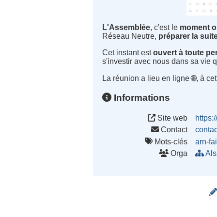
L'Assemblée
, c'est le
moment où
Réseau Neutre,
préparer la suite
Cet instant est
ouvert à toute p
s'investir avec nous dans sa vie 
La réunion a lieu en ligne 🌐, à ce
Informations
Site web
https:
Contact
conta
Mots-clés
arn-fa
Orga
Als