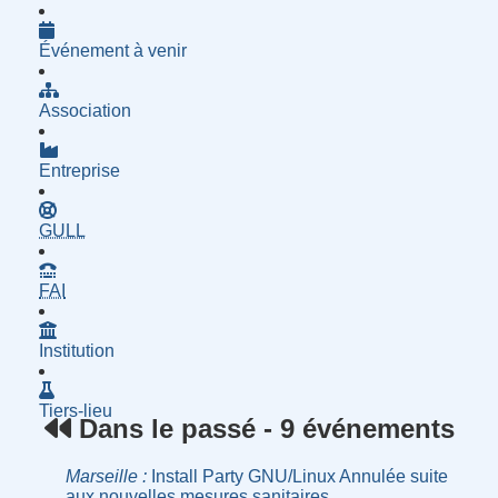
Événement à venir
Association
Entreprise
- Groupe d'Utilisatrices de Logiciels Libres
GULL
- Fournisseur d'Accès à Internet
FAI
Institution
Tiers-lieu
Dans le passé - 9 événements
Marseille
Install Party GNU/Linux Annulée suite
aux nouvelles mesures sanitaires