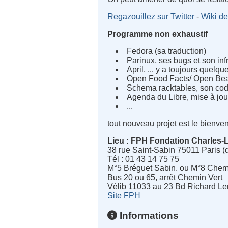
Regazouillez sur Twitter
-
Wiki de
Programme non exhaustif
Fedora (sa traduction)
Parinux, ses bugs et son inf
April, ... y a toujours quelqu
Open Food Facts/ Open Beau
Schema racktables, son co
Agenda du Libre, mise à jou
...
tout nouveau projet est le bienve
Lieu : FPH Fondation Charles-
38 rue Saint-Sabin 75011 Paris (
Tél : 01 43 14 75 75
M°5 Bréguet Sabin, ou M°8 Chemin
Bus 20 ou 65, arrêt Chemin Vert
Vélib 11033 au 23 Bd Richard Le
Site FPH
Informations