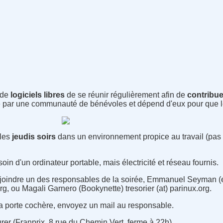
 de
logiciels libres
de se réunir régulièrement afin de
contribue
é par une communauté de bénévoles et dépend d'eux pour que le
les
jeudis soirs
dans un environnement propice au travail (pas 
in d'un ordinateur portable, mais électricité et réseau fournis.
z joindre un des responsables de la soirée, Emmanuel Seyman (
g, ou Magali Garnero (Bookynette) tresorier (at) parinux.org.
la porte cochère, envoyez un mail au responsable.
rer (Franprix, 8 rue du Chemin Vert, ferme à 22h)