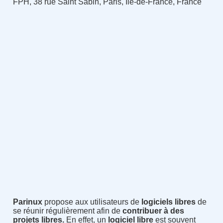
FPH, 38 rue Saint Sabin, Paris, Île-de-France, France
Parinux
propose aux utilisateurs de
logiciels libres
de
se réunir régulièrement afin de
contribuer à des
projets libres.
En effet, un
logiciel libre
est souvent