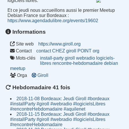
logiciels libres.
Et ce jeudi nous accueillons aussi le premier Meetup
Debian France sur Bordeaux :
https://www.agendadulibre.org/events/19602
Informations
Site web
https://www.giroll.org
Contact
contact CHEZ giroll POINT org
Mots-clés
install-party
giroll
webradio
logiciels-
libres
rencontre-hebdomadaire
debian
meetup
Orga
Giroll
Hebdomadaire 41 fois
2018-11-08 Bordeaux: Jeudi Giroll #bordeaux
#installParty #giroll #webradio #logicielsLibres
#rencontreHebdomadaire #aquilenet
2018-11-15 Bordeaux: Jeudi Giroll #bordeaux
#installParty #giroll #webradio #logicielsLibres
#rencontreHebdomadaire