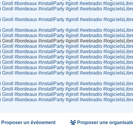
Giroll #bordeaux #installParty #giroll #webradio #logicielsLi
Giroll #bordeaux #installParty #giroll #webradio #logicielsLi
Giroll #bordeaux #installParty #giroll #webradio #logicielsLi
Giroll #bordeaux #installParty #giroll #webradio #logicielsLi
Giroll #bordeaux #installParty #giroll #webradio #logicielsLi
Giroll #bordeaux #installParty #giroll #webradio #logicielsLi
Giroll #bordeaux #installParty #giroll #webradio #logicielsLi
Giroll #bordeaux #installParty #giroll #webradio #logicielsLi
Giroll #bordeaux #installParty #giroll #webradio #logicielsLi
Giroll #bordeaux #installParty #giroll #webradio #logicielsLi
Giroll #bordeaux #installParty #giroll #webradio #logicielsLi
Giroll #bordeaux #installParty #giroll #webradio #logicielsLi
Giroll #bordeaux #installParty #giroll #webradio #logicielsLi
Giroll #bordeaux #installParty #giroll #webradio #logicielsLi
Giroll #bordeaux #installParty #giroll #webradio #logicielsLi
Giroll #bordeaux #installParty #giroll #webradio #logicielsLi
Proposer un événement
Proposer une organisati