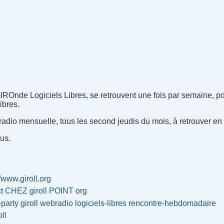
GIROnde Logiciels Libres, se retrouvent une fois par semaine, pou
ibres.
radio mensuelle, tous les second jeudis du mois, à retrouver en di
us.
//www.giroll.org
ct CHEZ giroll POINT org
-party
giroll
webradio
logiciels-libres
rencontre-hebdomadaire
oll