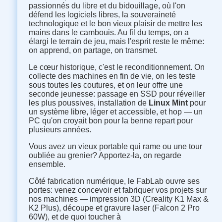
passionnés du libre et du bidouillage, où l'on
défend les logiciels libres, la souveraineté
technologique et le bon vieux plaisir de mettre les
mains dans le cambouis. Au fil du temps, on a
élargi le terrain de jeu, mais l'esprit reste le même:
on apprend, on partage, on transmet.
Le cœur historique, c'est le reconditionnement. On
collecte des machines en fin de vie, on les teste
sous toutes les coutures, et on leur offre une
seconde jeunesse: passage en SSD pour réveiller
les plus poussives, installation de
Linux Mint
pour
un système libre, léger et accessible, et hop — un
PC qu'on croyait bon pour la benne repart pour
plusieurs années.
Vous avez un vieux portable qui rame ou une tour
oubliée au grenier? Apportez-la, on regarde
ensemble.
Côté fabrication numérique, le FabLab ouvre ses
portes: venez concevoir et fabriquer vos projets sur
nos machines — impression 3D (Creality K1 Max &
K2 Plus), découpe et gravure laser (Falcon 2 Pro
60W), et de quoi toucher à