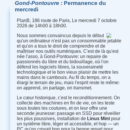
Gond-Pontouvre
Permanence du
mercredi
PlanB, 186 route de Paris, Le mercredi 7 octobre
2026 de 14h00 à 18h00.
Nous sommes convaincus depuis le début
qu'un ordinateur n'est pas un consommable jetable
et qu'on a tous le droit de comprendre et de
maîtriser nos outils numériques. C'est de là qu'est
née l'asso, à Gond-Pontouvre: un repaire de
passionnés du libre et du bidouillage, où l'on
défend les logiciels libres, la souveraineté
technologique et le bon vieux plaisir de mettre les
mains dans le cambouis. Au fil du temps, on a
élargi le terrain de jeu, mais l'esprit reste le même:
on apprend, on partage, on transmet.
Le cœur historique, c'est le reconditionnement. On
collecte des machines en fin de vie, on les teste
sous toutes les coutures, et on leur offre une
seconde jeunesse: passage en SSD pour réveiller
les plus poussives, installation de
Linux Mint
pour
un système libre, léger et accessible, et hop — un
PC qu'on croyait bon pour la benne repart pour