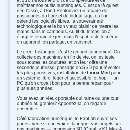
et qu'on a tous le droit de comprendre et de
maîtriser nos outils numériques. C'est de là qu'est
née l'asso, à Gond-Pontouvre: un repaire de
passionnés du libre et du bidouillage, où l'on
défend les logiciels libres, la souveraineté
technologique et le bon vieux plaisir de mettre les
mains dans le cambouis. Au fil du temps, on a
élargi le terrain de jeu, mais l'esprit reste le même:
on apprend, on partage, on transmet.
Le cœur historique, c'est le reconditionnement. On
collecte des machines en fin de vie, on les teste
sous toutes les coutures, et on leur offre une
seconde jeunesse: passage en SSD pour réveiller
les plus poussives, installation de
Linux Mint
pour
un système libre, léger et accessible, et hop — un
PC qu'on croyait bon pour la benne repart pour
plusieurs années.
Vous avez un vieux portable qui rame ou une tour
oubliée au grenier? Apportez-la, on regarde
ensemble.
Côté fabrication numérique, le FabLab ouvre ses
portes: venez concevoir et fabriquer vos projets sur
nos machines — impression 3D (Creality K1 Max &