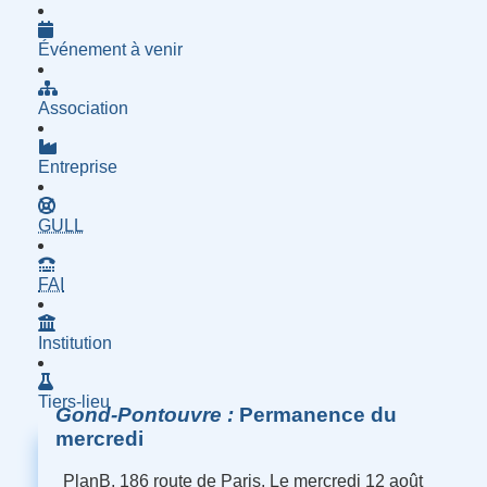
Événement à venir
Association
Entreprise
- Groupe d'Utilisatrices de Logiciels Libres
GULL
- Fournisseur d'Accès à Internet
FAI
Institution
Tiers-lieu
Gond-Pontouvre
Permanence du
mercredi
PlanB, 186 route de Paris, Le mercredi 12 août