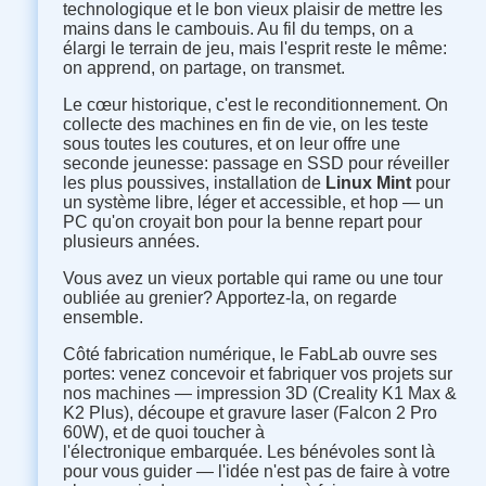
technologique et le bon vieux plaisir de mettre les
mains dans le cambouis. Au fil du temps, on a
élargi le terrain de jeu, mais l'esprit reste le même:
on apprend, on partage, on transmet.
Le cœur historique, c'est le reconditionnement. On
collecte des machines en fin de vie, on les teste
sous toutes les coutures, et on leur offre une
seconde jeunesse: passage en SSD pour réveiller
les plus poussives, installation de
Linux Mint
pour
un système libre, léger et accessible, et hop — un
PC qu'on croyait bon pour la benne repart pour
plusieurs années.
Vous avez un vieux portable qui rame ou une tour
oubliée au grenier? Apportez-la, on regarde
ensemble.
Côté fabrication numérique, le FabLab ouvre ses
portes: venez concevoir et fabriquer vos projets sur
nos machines — impression 3D (Creality K1 Max &
K2 Plus), découpe et gravure laser (Falcon 2 Pro
60W), et de quoi toucher à
l'électronique embarquée. Les bénévoles sont là
pour vous guider — l'idée n'est pas de faire à votre