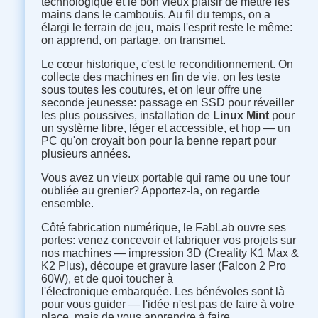
technologique et le bon vieux plaisir de mettre les
mains dans le cambouis. Au fil du temps, on a
élargi le terrain de jeu, mais l'esprit reste le même:
on apprend, on partage, on transmet.
Le cœur historique, c'est le reconditionnement. On
collecte des machines en fin de vie, on les teste
sous toutes les coutures, et on leur offre une
seconde jeunesse: passage en SSD pour réveiller
les plus poussives, installation de
Linux Mint
pour
un système libre, léger et accessible, et hop — un
PC qu'on croyait bon pour la benne repart pour
plusieurs années.
Vous avez un vieux portable qui rame ou une tour
oubliée au grenier? Apportez-la, on regarde
ensemble.
Côté fabrication numérique, le FabLab ouvre ses
portes: venez concevoir et fabriquer vos projets sur
nos machines — impression 3D (Creality K1 Max &
K2 Plus), découpe et gravure laser (Falcon 2 Pro
60W), et de quoi toucher à
l'électronique embarquée. Les bénévoles sont là
pour vous guider — l'idée n'est pas de faire à votre
place, mais de vous apprendre à faire.