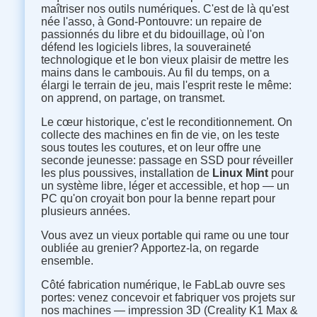
maîtriser nos outils numériques. C'est de là qu'est
née l'asso, à Gond-Pontouvre: un repaire de
passionnés du libre et du bidouillage, où l'on
défend les logiciels libres, la souveraineté
technologique et le bon vieux plaisir de mettre les
mains dans le cambouis. Au fil du temps, on a
élargi le terrain de jeu, mais l'esprit reste le même:
on apprend, on partage, on transmet.
Le cœur historique, c'est le reconditionnement. On
collecte des machines en fin de vie, on les teste
sous toutes les coutures, et on leur offre une
seconde jeunesse: passage en SSD pour réveiller
les plus poussives, installation de
Linux Mint
pour
un système libre, léger et accessible, et hop — un
PC qu'on croyait bon pour la benne repart pour
plusieurs années.
Vous avez un vieux portable qui rame ou une tour
oubliée au grenier? Apportez-la, on regarde
ensemble.
Côté fabrication numérique, le FabLab ouvre ses
portes: venez concevoir et fabriquer vos projets sur
nos machines — impression 3D (Creality K1 Max &