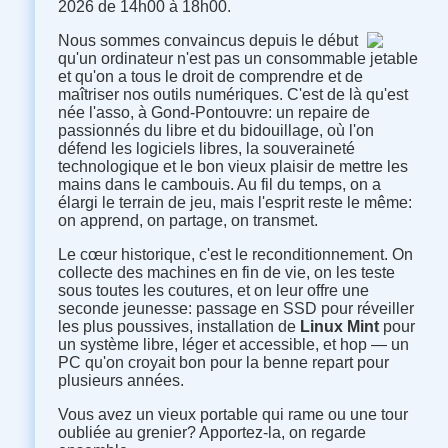
2026 de 14h00 à 18h00.
Nous sommes convaincus depuis le début
qu'un ordinateur n'est pas un consommable jetable
et qu'on a tous le droit de comprendre et de
maîtriser nos outils numériques. C'est de là qu'est
née l'asso, à Gond-Pontouvre: un repaire de
passionnés du libre et du bidouillage, où l'on
défend les logiciels libres, la souveraineté
technologique et le bon vieux plaisir de mettre les
mains dans le cambouis. Au fil du temps, on a
élargi le terrain de jeu, mais l'esprit reste le même:
on apprend, on partage, on transmet.
Le cœur historique, c'est le reconditionnement. On
collecte des machines en fin de vie, on les teste
sous toutes les coutures, et on leur offre une
seconde jeunesse: passage en SSD pour réveiller
les plus poussives, installation de
Linux Mint
pour
un système libre, léger et accessible, et hop — un
PC qu'on croyait bon pour la benne repart pour
plusieurs années.
Vous avez un vieux portable qui rame ou une tour
oubliée au grenier? Apportez-la, on regarde