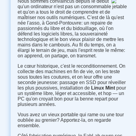
Nous sommes convaincus depuis le début
qu'un ordinateur n'est pas un consommable jetable
et qu'on a tous le droit de comprendre et de
maîtriser nos outils numériques. C'est de là qu'est
née l'asso, à Gond-Pontouvre: un repaire de
passionnés du libre et du bidouillage, où l'on
défend les logiciels libres, la souveraineté
technologique et le bon vieux plaisir de mettre les
mains dans le cambouis. Au fil du temps, on a
élargi le terrain de jeu, mais l'esprit reste le même:
on apprend, on partage, on transmet.
Le cœur historique, c'est le reconditionnement. On
collecte des machines en fin de vie, on les teste
sous toutes les coutures, et on leur offre une
seconde jeunesse: passage en SSD pour réveiller
les plus poussives, installation de
Linux Mint
pour
un système libre, léger et accessible, et hop — un
PC qu'on croyait bon pour la benne repart pour
plusieurs années.
Vous avez un vieux portable qui rame ou une tour
oubliée au grenier? Apportez-la, on regarde
ensemble.
Côté fabrication numérique, le FabLab ouvre ses