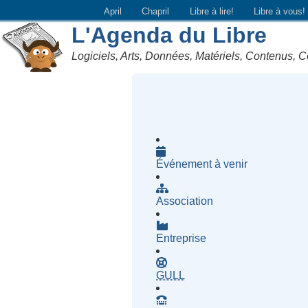
April
Chapril
Libre à lire!
Libre à vous!
L'Agenda du Libre
Logiciels, Arts, Données, Matériels, Contenus, C
Événement à venir
Association
Entreprise
- Groupe d'Utilisatrices d
GULL