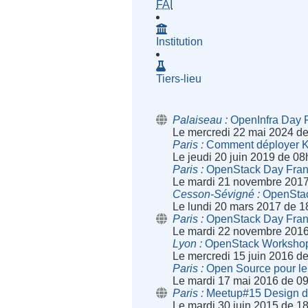
- Fournisseur d'Accès à Inte
FAI
Institution
Tiers-lieu
Palaiseau
OpenInfra Day 
Le mercredi 22 mai 2024 d
Paris
Comment déployer Ku
Le jeudi 20 juin 2019 de 0
Paris
OpenStack Day Fra
Le mardi 21 novembre 2017
Cesson-Sévigné
OpenStac
Le lundi 20 mars 2017 de 1
Paris
OpenStack Day Fra
Le mardi 22 novembre 2016
Lyon
OpenStack Worksho
Le mercredi 15 juin 2016 d
Paris
Open Source pour le
Le mardi 17 mai 2016 de 0
Paris
Meetup#15 Design d'a
Le mardi 30 juin 2015 de 1