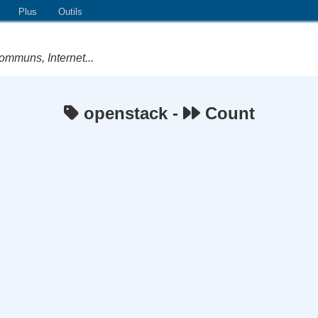
Plus
Outils
ommuns, Internet...
openstack -
Count
e Logiciels Libres