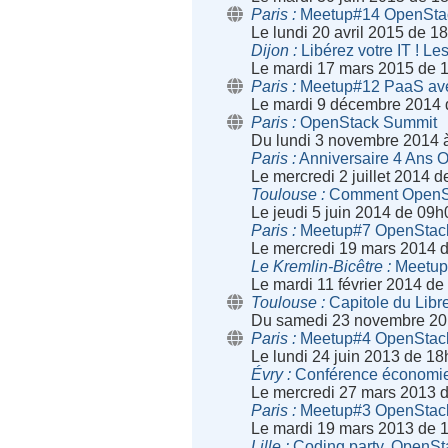
Paris
Meetup#14 OpenStack
Le lundi 20 avril 2015 de 1
Dijon
Libérez votre IT ! Les
Le mardi 17 mars 2015 de 
Paris
Meetup#12 PaaS ave
Le mardi 9 décembre 2014 
Paris
OpenStack Summit
Du lundi 3 novembre 2014 
Paris
Anniversaire 4 Ans 
Le mercredi 2 juillet 2014 
Toulouse
Comment OpenSta
Le jeudi 5 juin 2014 de 09
Paris
Meetup#7 OpenStack, 
Le mercredi 19 mars 2014 
Le Kremlin-Bicêtre
Meetup#
Le mardi 11 février 2014 d
Toulouse
Capitole du Libr
Du samedi 23 novembre 20
Paris
Meetup#4 OpenStack,
Le lundi 24 juin 2013 de 1
Évry
Conférence économie 
Le mercredi 27 mars 2013 
Paris
Meetup#3 OpenStac
Le mardi 19 mars 2013 de 
Lille
Coding party, OpenSt