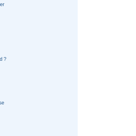
er
d ?
se