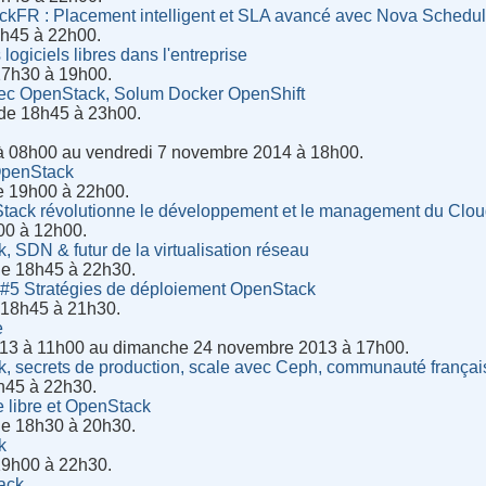
FR : Placement intelligent et SLA avancé avec Nova Schedul
8h45 à 22h00.
 logiciels libres dans l'entreprise
17h30 à 19h00.
c OpenStack, Solum Docker OpenShift
de 18h45 à 23h00.
à 08h00 au vendredi 7 novembre 2014 à 18h00.
OpenStack
de 19h00 à 22h00.
ck révolutionne le développement et le management du Clou
h00 à 12h00.
SDN & futur de la virtualisation réseau
de 18h45 à 22h30.
5 Stratégies de déploiement OpenStack
e 18h45 à 21h30.
e
13 à 11h00 au dimanche 24 novembre 2013 à 17h00.
 secrets de production, scale avec Ceph, communauté françai
8h45 à 22h30.
libre et OpenStack
de 18h30 à 20h30.
k
19h00 à 22h30.
ack