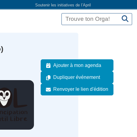
Soutenir les initiatives de l’April
)
Ajouter à mon agenda
Dupliquer événement
Renvoyer le lien d'édition