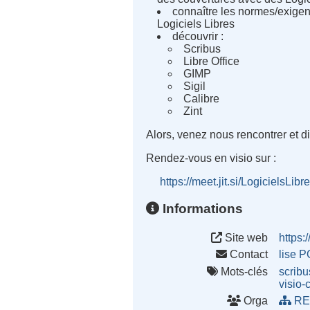
connaître les normes/exigen
Logiciels Libres
découvrir :
Scribus
Libre Office
GIMP
Sigil
Calibre
Zint
Alors, venez nous rencontrer et dis
Rendez-vous en visio sur :
https://meet.jit.si/LogicielsLib
Informations
Site web
https:
Contact
lise 
Mots-clés
scribu
visio-
Orga
RE