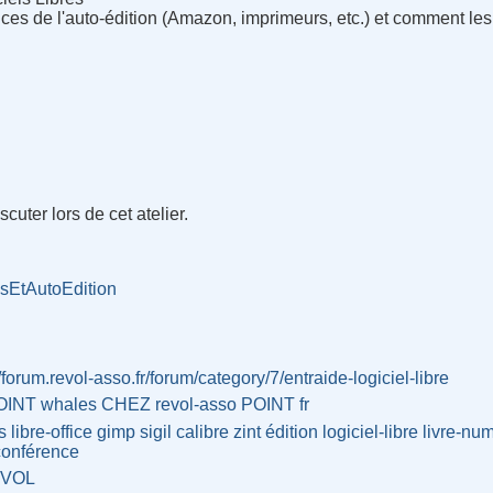
ces de l'auto-édition (Amazon, imprimeurs, etc.) et comment les
cuter lors de cet atelier.
resEtAutoEdition
//forum.revol-asso.fr/forum/category/7/entraide-logiciel-libre
POINT whales CHEZ revol-asso POINT fr
s
libre-office
gimp
sigil
calibre
zint
édition
logiciel-libre
livre-nu
conférence
VOL