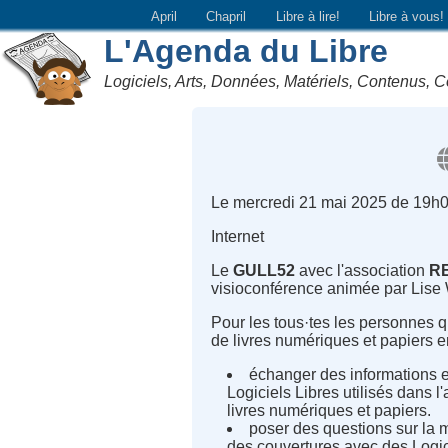
April
Chapril
Libre à lire!
Libre à vous!
L'Agenda du Libre
Logiciels, Arts, Données, Matériels, Contenus, C
Le mercredi 21 mai 2025 de 19h0
Internet
Le
GULL52
avec l'association
R
visioconférence animée par Lise
Pour les tous·tes les personnes qu
de livres numériques et papiers en
échanger des informations e
Logiciels Libres utilisés dans l'
livres numériques et papiers.
poser des questions sur la 
des couvertures avec des Logic