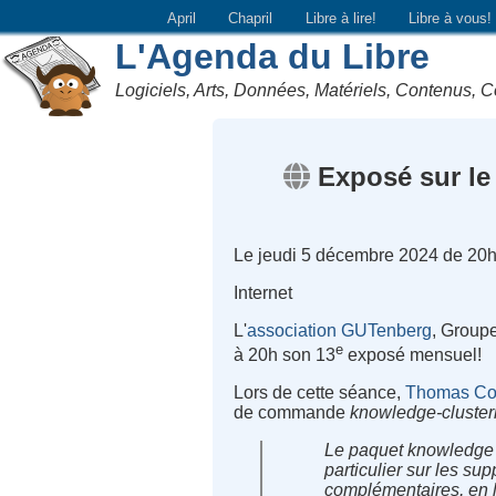
April
Chapril
Libre à lire!
Libre à vous!
L'Agenda du Libre
Logiciels, Arts, Données, Matériels, Contenus, C
Exposé sur le
Le jeudi 5 décembre 2024 de 20
Internet
L'
association GUTenberg
, Group
e
à 20h son 13
exposé mensuel!
Lors de cette séance,
Thomas Co
de commande
knowledge-cluster
Le paquet knowledge a
particulier sur les s
complémentaires, en l