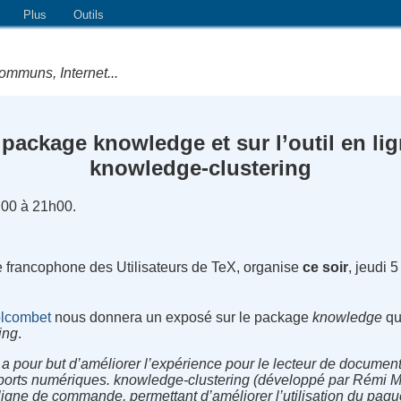
Plus
Outils
ommuns, Internet...
 package knowledge et sur l’outil en l
knowledge-clustering
h00 à 21h00.
e francophone des Utilisateurs de TeX, organise
ce soir
, jeudi
lcombet
nous donnera un exposé sur le package
knowledge
qu'
ing
.
 pour but d’améliorer l’expérience pour le lecteur de documen
upports numériques. knowledge-clustering (développé par Rémi M
igne de commande, permettant d’améliorer l’utilisation du paq