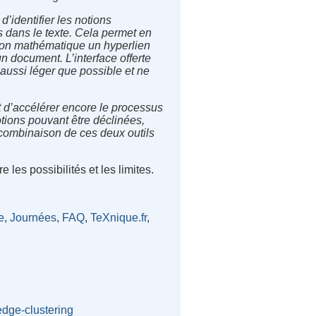
’identifier les notions
es dans le texte. Cela permet en
ation mathématique un hyperlien
’un document. L’interface offerte
 aussi léger que possible et ne
 d’accélérer encore le processus
otions pouvant être déclinées,
 combinaison de ces deux outils
 les possibilités et les limites.
e
,
Journées
,
FAQ
,
TeXnique.fr
,
dge-clustering