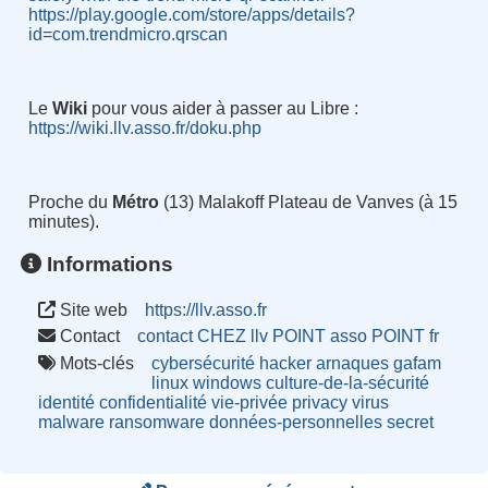
https://play.google.com/store/apps/details?
id=com.trendmicro.qrscan
Le
Wiki
pour
vous
aider à passer au Libre :
https://wiki.llv.asso.fr/doku.php
Proche du
Métro
(13) Malakoff Plateau de Vanves (à 15
minutes).
Informations
Site web
https://llv.asso.fr
Contact
contact CHEZ llv POINT asso POINT fr
Mots-clés
cybersécurité
hacker
arnaques
gafam
linux
windows
culture-de-la-sécurité
identité
confidentialité
vie-privée
privacy
virus
malware
ransomware
données-personnelles
secret