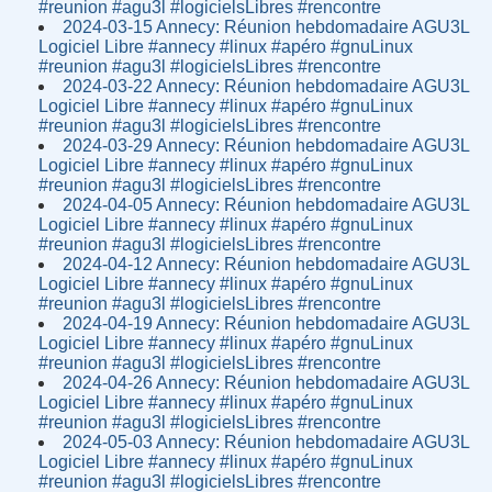
#reunion #agu3l #logicielsLibres #rencontre
2024-03-15 Annecy: Réunion hebdomadaire AGU3L
Logiciel Libre #annecy #linux #apéro #gnuLinux
#reunion #agu3l #logicielsLibres #rencontre
2024-03-22 Annecy: Réunion hebdomadaire AGU3L
Logiciel Libre #annecy #linux #apéro #gnuLinux
#reunion #agu3l #logicielsLibres #rencontre
2024-03-29 Annecy: Réunion hebdomadaire AGU3L
Logiciel Libre #annecy #linux #apéro #gnuLinux
#reunion #agu3l #logicielsLibres #rencontre
2024-04-05 Annecy: Réunion hebdomadaire AGU3L
Logiciel Libre #annecy #linux #apéro #gnuLinux
#reunion #agu3l #logicielsLibres #rencontre
2024-04-12 Annecy: Réunion hebdomadaire AGU3L
Logiciel Libre #annecy #linux #apéro #gnuLinux
#reunion #agu3l #logicielsLibres #rencontre
2024-04-19 Annecy: Réunion hebdomadaire AGU3L
Logiciel Libre #annecy #linux #apéro #gnuLinux
#reunion #agu3l #logicielsLibres #rencontre
2024-04-26 Annecy: Réunion hebdomadaire AGU3L
Logiciel Libre #annecy #linux #apéro #gnuLinux
#reunion #agu3l #logicielsLibres #rencontre
2024-05-03 Annecy: Réunion hebdomadaire AGU3L
Logiciel Libre #annecy #linux #apéro #gnuLinux
#reunion #agu3l #logicielsLibres #rencontre