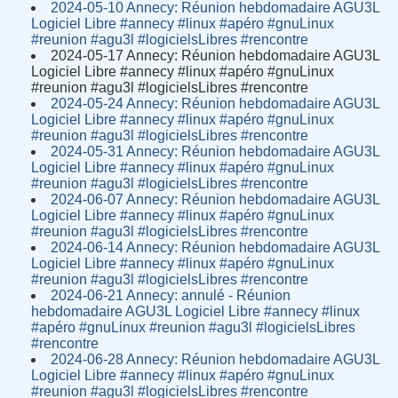
2024-05-10 Annecy: Réunion hebdomadaire AGU3L
Logiciel Libre #annecy #linux #apéro #gnuLinux
#reunion #agu3l #logicielsLibres #rencontre
2024-05-17 Annecy: Réunion hebdomadaire AGU3L
Logiciel Libre #annecy #linux #apéro #gnuLinux
#reunion #agu3l #logicielsLibres #rencontre
2024-05-24 Annecy: Réunion hebdomadaire AGU3L
Logiciel Libre #annecy #linux #apéro #gnuLinux
#reunion #agu3l #logicielsLibres #rencontre
2024-05-31 Annecy: Réunion hebdomadaire AGU3L
Logiciel Libre #annecy #linux #apéro #gnuLinux
#reunion #agu3l #logicielsLibres #rencontre
2024-06-07 Annecy: Réunion hebdomadaire AGU3L
Logiciel Libre #annecy #linux #apéro #gnuLinux
#reunion #agu3l #logicielsLibres #rencontre
2024-06-14 Annecy: Réunion hebdomadaire AGU3L
Logiciel Libre #annecy #linux #apéro #gnuLinux
#reunion #agu3l #logicielsLibres #rencontre
2024-06-21 Annecy: annulé - Réunion
hebdomadaire AGU3L Logiciel Libre #annecy #linux
#apéro #gnuLinux #reunion #agu3l #logicielsLibres
#rencontre
2024-06-28 Annecy: Réunion hebdomadaire AGU3L
Logiciel Libre #annecy #linux #apéro #gnuLinux
#reunion #agu3l #logicielsLibres #rencontre