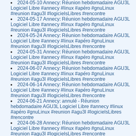
2024-05-10 Annecy: Réunion hebdomadaire AGU3L
Logiciel Libre #annecy #linux #apéro #gnuLinux
#reunion #agu3l #logicielsLibres #rencontre
2024-05-17 Annecy: Réunion hebdomadaire AGU3L
Logiciel Libre #annecy #linux #apéro #gnuLinux
#reunion #agu3l #logicielsLibres #rencontre
2024-05-24 Annecy: Réunion hebdomadaire AGU3L
Logiciel Libre #annecy #linux #apéro #gnuLinux
#reunion #agu3l #logicielsLibres #rencontre
2024-05-31 Annecy: Réunion hebdomadaire AGU3L
Logiciel Libre #annecy #linux #apéro #gnuLinux
#reunion #agu3l #logicielsLibres #rencontre
2024-06-07 Annecy: Réunion hebdomadaire AGU3L
Logiciel Libre #annecy #linux #apéro #gnuLinux
#reunion #agu3l #logicielsLibres #rencontre
2024-06-14 Annecy: Réunion hebdomadaire AGU3L
Logiciel Libre #annecy #linux #apéro #gnuLinux
#reunion #agu3l #logicielsLibres #rencontre
2024-06-21 Annecy: annulé - Réunion
hebdomadaire AGU3L Logiciel Libre #annecy #linux
#apéro #gnuLinux #reunion #agu3l #logicielsLibres
#rencontre
2024-06-28 Annecy: Réunion hebdomadaire AGU3L
Logiciel Libre #annecy #linux #apéro #gnuLinux
#reunion #agu3l #logicielsLibres #rencontre