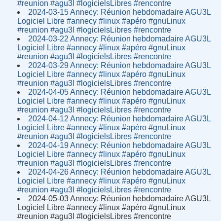
#reunion #agu3l #logicielsLibres #rencontre
2024-03-15 Annecy: Réunion hebdomadaire AGU3L
Logiciel Libre #annecy #linux #apéro #gnuLinux
#reunion #agu3l #logicielsLibres #rencontre
2024-03-22 Annecy: Réunion hebdomadaire AGU3L
Logiciel Libre #annecy #linux #apéro #gnuLinux
#reunion #agu3l #logicielsLibres #rencontre
2024-03-29 Annecy: Réunion hebdomadaire AGU3L
Logiciel Libre #annecy #linux #apéro #gnuLinux
#reunion #agu3l #logicielsLibres #rencontre
2024-04-05 Annecy: Réunion hebdomadaire AGU3L
Logiciel Libre #annecy #linux #apéro #gnuLinux
#reunion #agu3l #logicielsLibres #rencontre
2024-04-12 Annecy: Réunion hebdomadaire AGU3L
Logiciel Libre #annecy #linux #apéro #gnuLinux
#reunion #agu3l #logicielsLibres #rencontre
2024-04-19 Annecy: Réunion hebdomadaire AGU3L
Logiciel Libre #annecy #linux #apéro #gnuLinux
#reunion #agu3l #logicielsLibres #rencontre
2024-04-26 Annecy: Réunion hebdomadaire AGU3L
Logiciel Libre #annecy #linux #apéro #gnuLinux
#reunion #agu3l #logicielsLibres #rencontre
2024-05-03 Annecy: Réunion hebdomadaire AGU3L
Logiciel Libre #annecy #linux #apéro #gnuLinux
#reunion #agu3l #logicielsLibres #rencontre