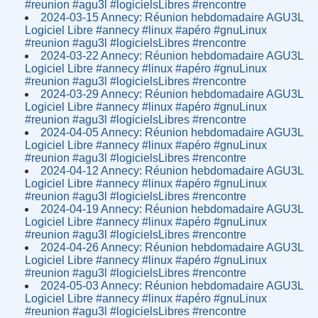
#reunion #agu3l #logicielsLibres #rencontre
2024-03-15 Annecy: Réunion hebdomadaire AGU3L
Logiciel Libre #annecy #linux #apéro #gnuLinux
#reunion #agu3l #logicielsLibres #rencontre
2024-03-22 Annecy: Réunion hebdomadaire AGU3L
Logiciel Libre #annecy #linux #apéro #gnuLinux
#reunion #agu3l #logicielsLibres #rencontre
2024-03-29 Annecy: Réunion hebdomadaire AGU3L
Logiciel Libre #annecy #linux #apéro #gnuLinux
#reunion #agu3l #logicielsLibres #rencontre
2024-04-05 Annecy: Réunion hebdomadaire AGU3L
Logiciel Libre #annecy #linux #apéro #gnuLinux
#reunion #agu3l #logicielsLibres #rencontre
2024-04-12 Annecy: Réunion hebdomadaire AGU3L
Logiciel Libre #annecy #linux #apéro #gnuLinux
#reunion #agu3l #logicielsLibres #rencontre
2024-04-19 Annecy: Réunion hebdomadaire AGU3L
Logiciel Libre #annecy #linux #apéro #gnuLinux
#reunion #agu3l #logicielsLibres #rencontre
2024-04-26 Annecy: Réunion hebdomadaire AGU3L
Logiciel Libre #annecy #linux #apéro #gnuLinux
#reunion #agu3l #logicielsLibres #rencontre
2024-05-03 Annecy: Réunion hebdomadaire AGU3L
Logiciel Libre #annecy #linux #apéro #gnuLinux
#reunion #agu3l #logicielsLibres #rencontre