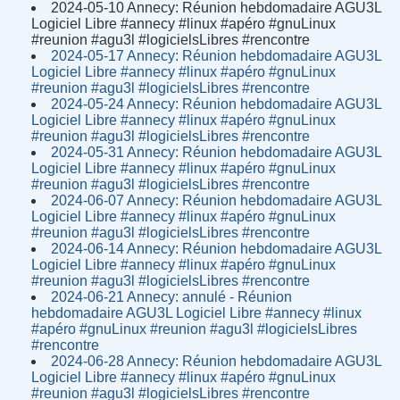
2024-05-10 Annecy: Réunion hebdomadaire AGU3L
Logiciel Libre #annecy #linux #apéro #gnuLinux
#reunion #agu3l #logicielsLibres #rencontre
2024-05-17 Annecy: Réunion hebdomadaire AGU3L
Logiciel Libre #annecy #linux #apéro #gnuLinux
#reunion #agu3l #logicielsLibres #rencontre
2024-05-24 Annecy: Réunion hebdomadaire AGU3L
Logiciel Libre #annecy #linux #apéro #gnuLinux
#reunion #agu3l #logicielsLibres #rencontre
2024-05-31 Annecy: Réunion hebdomadaire AGU3L
Logiciel Libre #annecy #linux #apéro #gnuLinux
#reunion #agu3l #logicielsLibres #rencontre
2024-06-07 Annecy: Réunion hebdomadaire AGU3L
Logiciel Libre #annecy #linux #apéro #gnuLinux
#reunion #agu3l #logicielsLibres #rencontre
2024-06-14 Annecy: Réunion hebdomadaire AGU3L
Logiciel Libre #annecy #linux #apéro #gnuLinux
#reunion #agu3l #logicielsLibres #rencontre
2024-06-21 Annecy: annulé - Réunion
hebdomadaire AGU3L Logiciel Libre #annecy #linux
#apéro #gnuLinux #reunion #agu3l #logicielsLibres
#rencontre
2024-06-28 Annecy: Réunion hebdomadaire AGU3L
Logiciel Libre #annecy #linux #apéro #gnuLinux
#reunion #agu3l #logicielsLibres #rencontre