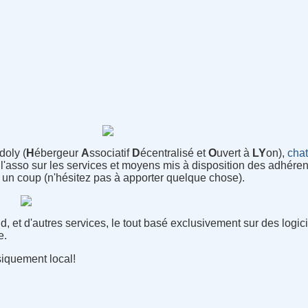
oly (
H
ébergeur
A
ssociatif
D
écentralisé et
O
uvert à
LY
on),
cha
'asso sur les services et moyens mis à disposition des adhéren
t un coup (n'hésitez pas à apporter quelque chose).
 et d'autres services, le tout basé exclusivement sur des logicie
e.
siquement local!