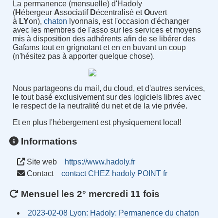
La permanence (mensuelle) d'Hadoly
(
H
ébergeur
A
ssociatif
D
écentralisé et
O
uvert
à
LY
on),
chaton
lyonnais, est l'occasion d'échanger
avec les membres de l'asso sur les services et moyens
mis à disposition des adhérents afin de se libérer des
Gafams tout en grignotant et en en buvant un coup
(n'hésitez pas à apporter quelque chose).
Nous partageons du mail, du cloud, et d'autres services,
le tout basé exclusivement sur des logiciels libres avec
le respect de la neutralité du net et de la vie privée.
Et en plus l'hébergement est physiquement local!
Informations
Site web
https://www.hadoly.fr
Contact
contact CHEZ hadoly POINT fr
Mensuel les 2° mercredi 11 fois
2023-02-08 Lyon: Hadoly: Permanence du chaton