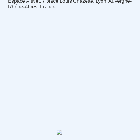
Espace AltNet, 7 place Louis Chazette, Lyon, Auvergne-
Rhône-Alpes, France