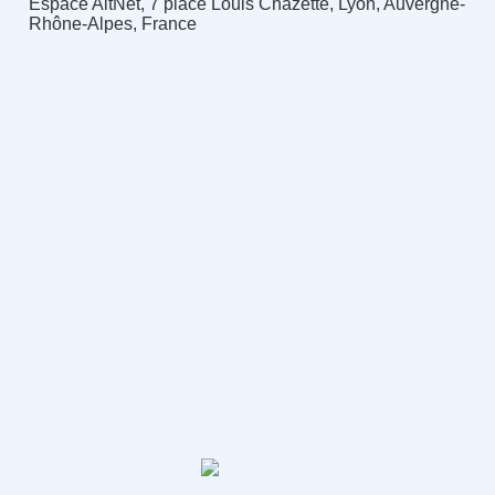
Espace AltNet, 7 place Louis Chazette, Lyon, Auvergne-
Rhône-Alpes, France