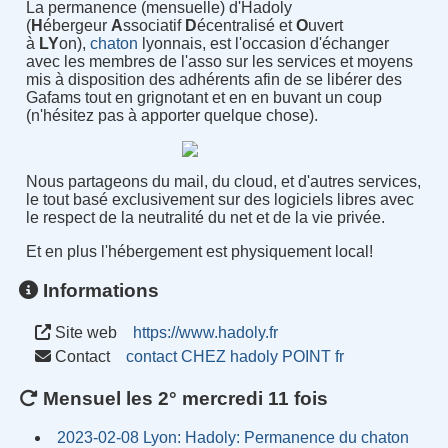
La permanence (mensuelle) d'Hadoly
(
H
ébergeur
A
ssociatif
D
écentralisé et
O
uvert
à
LY
on),
chaton
lyonnais, est l'occasion d'échanger
avec les membres de l'asso sur les services et moyens
mis à disposition des adhérents afin de se libérer des
Gafams tout en grignotant et en en buvant un coup
(n'hésitez pas à apporter quelque chose).
Nous partageons du mail, du cloud, et d'autres services,
le tout basé exclusivement sur des logiciels libres avec
le respect de la neutralité du net et de la vie privée.
Et en plus l'hébergement est physiquement local!
Informations
Site web
https://www.hadoly.fr
Contact
contact CHEZ hadoly POINT fr
Mensuel les 2° mercredi 11 fois
2023-02-08 Lyon: Hadoly: Permanence du chaton