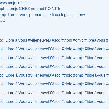
/www.omjc-info.fr
raphie-omjc CHEZ nordnet POINT fr
omjc
libre-à-vous
permanence
linux
logiciels-libres
JC
cq: Libre à Vous #villeneuveD'Ascq #triolo #omjc #libreàVous 
cq: Libre à Vous #villeneuveD'Ascq #triolo #omjc #libreàVous
cq: Libre à Vous #villeneuveD'Ascq #triolo #omjc #libreàVous
cq: Libre à Vous #villeneuveD'Ascq #triolo #omjc #libreàVous
cq: Libre à Vous #villeneuveD'Ascq #triolo #omjc #libreàVous
cq: Libre à Vous #villeneuveD'Ascq #triolo #omjc #libreàVous
cq: Libre à Vous #villeneuveD'Ascq #triolo #omjc #libreàVous
cq: Libre à Vous #villeneuveD'Ascq #triolo #omjc #libreàVous