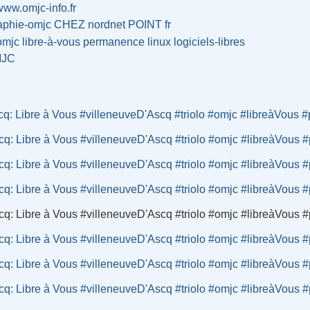
/www.omjc-info.fr
raphie-omjc CHEZ nordnet POINT fr
omjc
libre-à-vous
permanence
linux
logiciels-libres
JC
cq: Libre à Vous #villeneuveD'Ascq #triolo #omjc #libreàVous 
cq: Libre à Vous #villeneuveD'Ascq #triolo #omjc #libreàVous
cq: Libre à Vous #villeneuveD'Ascq #triolo #omjc #libreàVous
cq: Libre à Vous #villeneuveD'Ascq #triolo #omjc #libreàVous
cq: Libre à Vous #villeneuveD'Ascq #triolo #omjc #libreàVous
cq: Libre à Vous #villeneuveD'Ascq #triolo #omjc #libreàVous
cq: Libre à Vous #villeneuveD'Ascq #triolo #omjc #libreàVous
cq: Libre à Vous #villeneuveD'Ascq #triolo #omjc #libreàVous