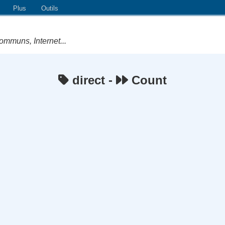
Plus
Outils
ommuns, Internet...
direct -
Count
e Logiciels Libres