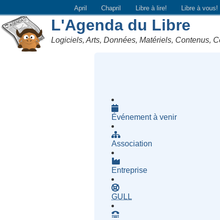
April
Chapril
Libre à lire!
Libre à vous!
L'Agenda du Libre
Logiciels, Arts, Données, Matériels, Contenus, C
Événement à venir
Association
Entreprise
- Groupe d'Utilisatrices d
GULL