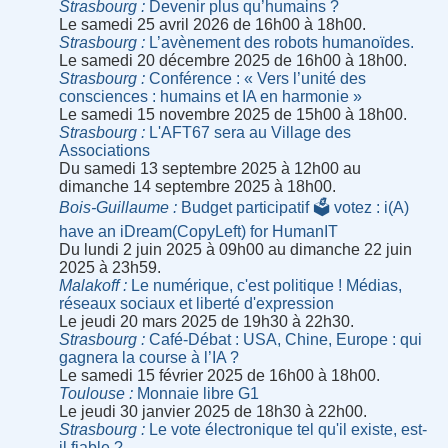
Strasbourg
Devenir plus qu’humains ?
Le samedi 25 avril 2026 de 16h00 à 18h00.
Strasbourg
L’avènement des robots humanoïdes.
Le samedi 20 décembre 2025 de 16h00 à 18h00.
Strasbourg
Conférence : « Vers l’unité des
consciences : humains et IA en harmonie »
Le samedi 15 novembre 2025 de 15h00 à 18h00.
Strasbourg
L'AFT67 sera au Village des
Associations
Du samedi 13 septembre 2025 à 12h00 au
dimanche 14 septembre 2025 à 18h00.
Bois-Guillaume
Budget participatif 🗳 votez : i(A)
have an iDream(CopyLeft) for HumanIT
Du lundi 2 juin 2025 à 09h00 au dimanche 22 juin
2025 à 23h59.
Malakoff
Le numérique, c'est politique ! Médias,
réseaux sociaux et liberté d'expression
Le jeudi 20 mars 2025 de 19h30 à 22h30.
Strasbourg
Café-Débat : USA, Chine, Europe : qui
gagnera la course à l’IA ?
Le samedi 15 février 2025 de 16h00 à 18h00.
Toulouse
Monnaie libre G1
Le jeudi 30 janvier 2025 de 18h30 à 22h00.
Strasbourg
Le vote électronique tel qu'il existe, est-
il fiable ?