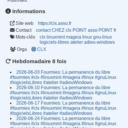
Fourmies.
Informations
Site web
https://clx.asso.fr
Contact
contact CHEZ clx POINT asso POINT fr
Mots-clés
clx
linuxmint
mageia
linux
gnu-linux
logiciels-libres
atelier
adieu-windows
Orga
CLX
Hebdomadaire 8 fois
2026-06-03 Fourmies: La permanence du libre
#fourmies #clx #linuxmint #mageia #linux #gnuLinux
#logicielsLibres #atelier #adieuWindows
2026-06-10 Fourmies: La permanence du libre
#fourmies #clx #linuxmint #mageia #linux #gnuLinux
#logicielsLibres #atelier #adieuWindows
2026-06-17 Fourmies: La permanence du libre
#fourmies #clx #linuxmint #mageia #linux #gnuLinux
#logicielsLibres #atelier #adieuWindows
2026-06-24 Fourmies: La permanence du libre
#fourmies #clx #linuxmint #mageia #linux #gnuLinux