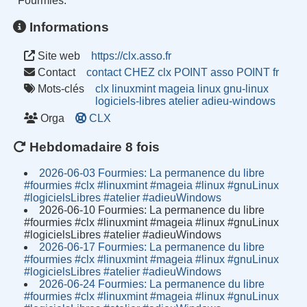
Fourmies.
Informations
Site web
https://clx.asso.fr
Contact
contact CHEZ clx POINT asso POINT fr
Mots-clés
clx
linuxmint
mageia
linux
gnu-linux
logiciels-libres
atelier
adieu-windows
Orga
CLX
Hebdomadaire 8 fois
2026-06-03 Fourmies: La permanence du libre
#fourmies #clx #linuxmint #mageia #linux #gnuLinux
#logicielsLibres #atelier #adieuWindows
2026-06-10 Fourmies: La permanence du libre
#fourmies #clx #linuxmint #mageia #linux #gnuLinux
#logicielsLibres #atelier #adieuWindows
2026-06-17 Fourmies: La permanence du libre
#fourmies #clx #linuxmint #mageia #linux #gnuLinux
#logicielsLibres #atelier #adieuWindows
2026-06-24 Fourmies: La permanence du libre
#fourmies #clx #linuxmint #mageia #linux #gnuLinux