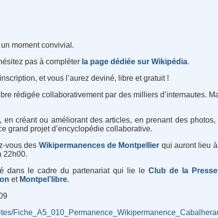
r un moment convivial.
’hésitez pas à compléter
la page dédiée sur Wikipédia
.
nscription, et vous l’aurez deviné, libre et gratuit !
bre rédigée collaborativement par des milliers d’internautes. 
 en créant ou améliorant des articles, en prenant des photos,
ce grand projet d’encyclopédie collaborative.
ez-vous des
Wikipermanences de Montpellier
qui auront lieu à
à 22h00.
 dans le cadre du partenariat qui lie le
Club de la Presse
ion
et
Montpel’libre
.
09
activites/Fiche_A5_010_Permanence_Wikipermanence_Cabalherau