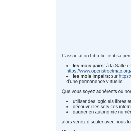
L'association Libretic tient sa p
les mois pairs
:
à la Salle d
https://www.openstreetmap.or
les mois impairs
:
sur
https:
d'une permanence virtuelle
Que vous soyez adhérents ou non
utiliser des logiciels libres 
découvrir les services intern
gagner en autonomie numériq
alors venez discuter avec nous l