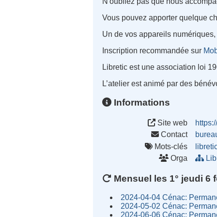
N'oubliez pas que nous accompag
Vous pouvez apporter quelque cho
Un de vos appareils numériques, 
Inscription recommandée sur
Mob
Libretic est une association loi 1
L’atelier est animé par des bénévo
Informations
Site web
https://
Contact
burea
Mots-clés
libreti
Orga
Lib
Mensuel les 1° jeudi 6 f
2024-04-04 Cénac: Permane
2024-05-02 Cénac: Permane
2024-06-06 Cénac: Permane