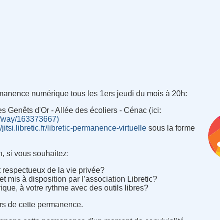
ermanence numérique tous les 1ers jeudi du mois à 20h
:
es Genêts d'Or - Allée des écoliers - Cénac (ici
:
g/way/163373667)
//jitsi.libretic.fr/libretic-permanence-virtuelle
sous la forme
, si vous souhaitez
:
et respectueux de la vie privée
?
et mis à disposition par l’association Libretic
?
ue, à votre rythme avec des outils libres
?
ors de cette permanence.