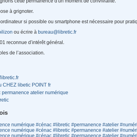
nons cette permanence d'un moment de convivialité.
se à grignoter.
ordinateur si possible ou smartphone est nécessaire pour pratiq
ilizon
ou écrire à
bureau@libretic.fr
901 reconnue d'intérêt général.
les de l’association.
libretic.fr
u CHEZ libetic POINT fr
c
permanence
atelier
numérique
retic
ois
nce numérique #cénac #libretic #permanence #atelier #numér
nce numérique #cénac #libretic #permanence #atelier #numér
nce numérique #cénac #libretic #permanence #atelier #numér