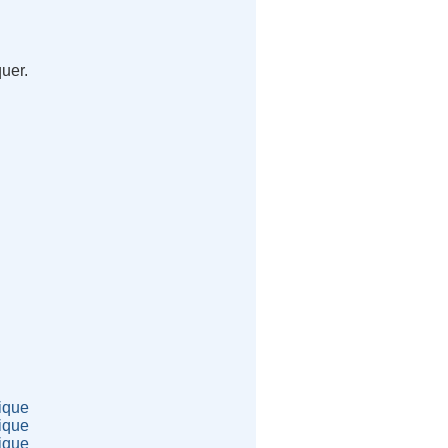
uer.
ique
ique
ique