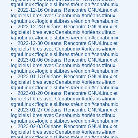
#gnuLinux #logicielsLibres #réunion #cenabumix
2022-12-16 Orléans: Rencontre GNU/Linux et
logiciels libres avec Cenabumix #orléans #linux
#gnuLinux #logicielsLibres #réunion #cenabumix
2022-12-23 Orléans: Rencontre GNU/Linux et
logiciels libres avec Cenabumix #orléans #linux
#gnuLinux #logicielsLibres #réunion #cenabumix
2022-12-30 Orléans: Rencontre GNU/Linux et
logiciels libres avec Cenabumix #orléans #linux
#gnuLinux #logicielsLibres #réunion #cenabumix
2023-01-06 Orléans: Rencontre GNU/Linux et
logiciels libres avec Cenabumix #orléans #linux
#gnuLinux #logicielsLibres #réunion #cenabumix
2023-01-13 Orléans: Rencontre GNU/Linux et
logiciels libres avec Cenabumix #orléans #linux
#gnuLinux #logicielsLibres #réunion #cenabumix
2023-01-20 Orléans: Rencontre GNU/Linux et
logiciels libres avec Cenabumix #orléans #linux
#gnuLinux #logicielsLibres #réunion #cenabumix
2023-01-27 Orléans: Rencontre GNU/Linux et
logiciels libres avec Cenabumix #orléans #linux
#gnuLinux #logicielsLibres #réunion #cenabumix
2023-02-03 Orléans: Rencontre GNU/Linux et
logiciels libres avec Cenabumix #orléans #linux
#gnuLinux #logicielsLibres #réunion #cenabumix