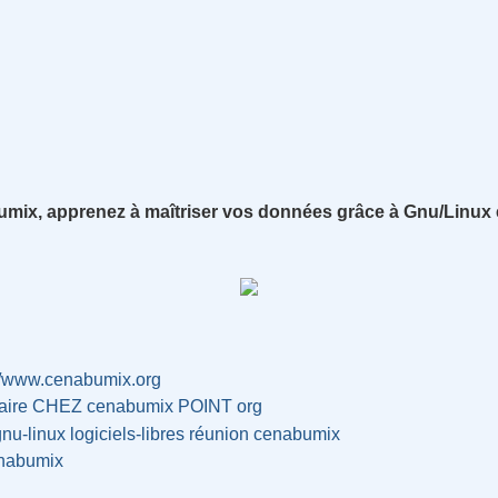
ix, apprenez à maîtriser vos données grâce à Gnu/Linux et
://www.cenabumix.org
taire CHEZ cenabumix POINT org
gnu-linux
logiciels-libres
réunion
cenabumix
nabumix