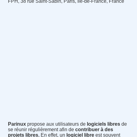
FPH, 38 rue Saint-Sabin, Paris, Île-de-France, France
Parinux
propose aux utilisateurs de
logiciels libres
de
se réunir régulièrement afin de
contribuer à des
projets libres.
En effet, un
logiciel libre
est souvent