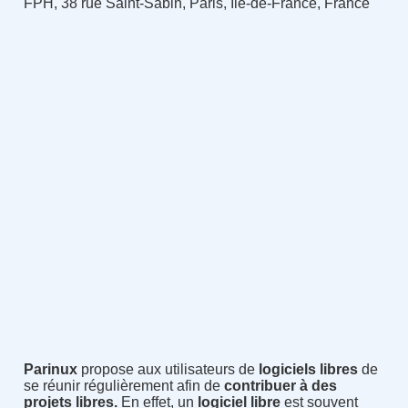
FPH, 38 rue Saint-Sabin, Paris, Île-de-France, France
Parinux
propose aux utilisateurs de
logiciels libres
de
se réunir régulièrement afin de
contribuer à des
projets libres.
En effet, un
logiciel libre
est souvent