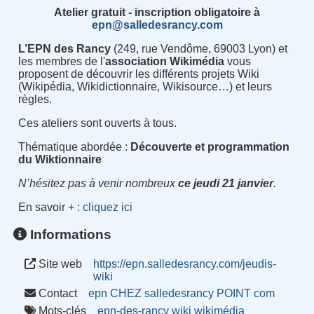
Atelier gratuit - inscription obligatoire à
epn@salledesrancy.com
L’EPN des Rancy
(249, rue Vendôme, 69003 Lyon) et
les membres de l'
association Wikimédia
vous
proposent de découvrir les différents projets Wiki
(Wikipédia, Wikidictionnaire, Wikisource…) et leurs
règles.
Ces ateliers sont ouverts à tous.
Thématique abordée :
Découverte et programmation
du Wiktionnaire
N’hésitez pas à venir nombreux
ce jeudi 21 janvier
.
En savoir + :
cliquez ici
Informations
Site web
https://epn.salledesrancy.com/jeudis-
wiki
Contact
epn CHEZ salledesrancy POINT com
Mots-clés
epn-des-rancy
wiki
wikimédia