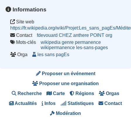
Informations
Site web
https://fr.wikipedia.org/wiki/Projet:Les_sans_pagEs/Médi
Contact
fdevouard CHEZ anthere POINT org
Mots-clés
wikipedia
genre
permanence
wikipermanence
les-sans-pages
Orga
les sans pagEs
Proposer un événement
Proposer une organisation
Recherche
Carte
Régions
Orgas
Actualités
Infos
Statistiques
Contact
Modération