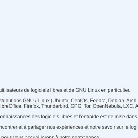
lisateurs de logiciels libres et de GNU Linux en particulier.
stributions GNU / Linux (Ubuntu, CentOs, Fedora, Debian, Arch...
, LibreOffice, Firefox, Thunderbird, GPG, Tor, OpenNebula, LXC,
nnaissances des logiciels libres et l'entraide est de mise dans
ntrer et à partager nos expériences et notre savoir sur le logic
? nous vous accueillerons à notre permanence.