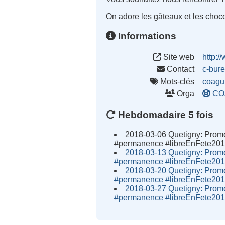
On adore les gâteaux et les choco
Informations
Site web
http:/
Contact
c-bur
Mots-clés
coagu
Orga
CO
Hebdomadaire 5 fois
2018-03-06 Quetigny: Promouv
#permanence #libreEnFete20
2018-03-13 Quetigny: Promouv
#permanence #libreEnFete20
2018-03-20 Quetigny: Promouv
#permanence #libreEnFete20
2018-03-27 Quetigny: Promouv
#permanence #libreEnFete20