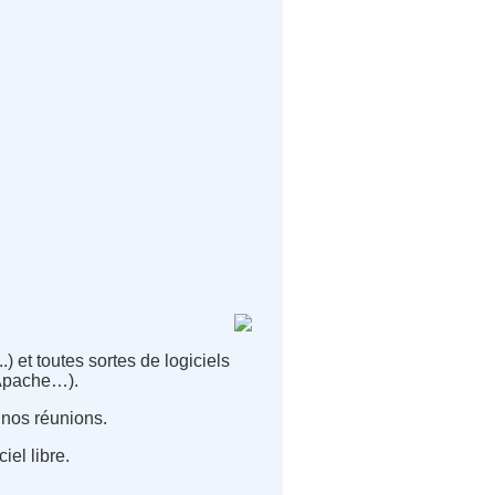
) et toutes sortes de logiciels
 Apache…).
 nos réunions.
iel libre.