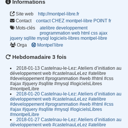
Informations
Site web
http://montpel-libre.fr
Contact
contact CHEZ montpel-libre POINT fr
Mots-clés
atelibre
developpement
programmation
web
html
css
ajax
jquery
sqllite
mysql
logiciels-libres
montpel-libre
Orga
Montpel'libre
Hebdomadaire 3 fois
2018-01-13 Castelnau-le-Lez: Ateliers d’initiation au
développement web #castelnauLeLez #atelibre
#developpement #programmation #web #html #css
#ajax #jquery #sqllite #mysql #logicielsLibres
#montpelLibre
2018-01-20 Castelnau-le-Lez: Ateliers d’initiation au
développement web #castelnauLeLez #atelibre
#developpement #programmation #web #html #css
#ajax #jquery #sqllite #mysql #logicielsLibres
#montpelLibre
2018-01-27 Castelnau-le-Lez: Ateliers d’initiation au
développement web #castelnauLeLez #atelibre