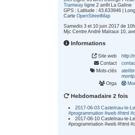
Tramway
ligne 2 arrêt La Galine
GPS : Latitude : 43.633946 | Lon
Carte
OpenStreetMap
Samedis 3 et 10 juin 2017 de 10
Mjc Centre André Malraux 10, av
Informations
Site web
http://
Contact
conta
Mots-clés
atelib
montpe
Orga
Mon
Hebdomadaire 2 fois
2017-06-03 Castelnau-le-Le
#programmation #web #html #cs
2017-06-10 Castelnau-le-Le
#programmation #web #html #cs