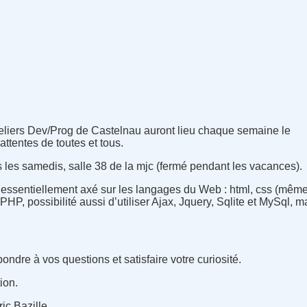
ateliers Dev/Prog de Castelnau auront lieu chaque semaine le
attentes de toutes et tous.
es samedis, salle 38 de la mjc (fermé pendant les vacances).
 essentiellement axé sur les langages du Web : html, css (même
PHP, possibilité aussi d’utiliser Ajax, Jquery, Sqlite et MySql, m
ndre à vos questions et satisfaire votre curiosité.
tion.
ic Bazille