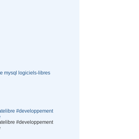
te
mysql
logiciels-libres
atelibre #developpement
e
atelibre #developpement
e