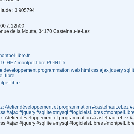
gitude : 3.905794
h00 à 12h00
enue de la Moutte, 34170 Castelnau-le-Lez
montpel-libre.fr
ct CHEZ montpel-libre POINT fr
re
developpement
programmation
web
html
css
ajax
jquery
sqlli
l-libre
tpel'libre
z: Atelier développement et programmation #castelnauLeLez #
s #ajax #jquery #sqllite #mysql #logicielsLibres #montpelLibr
z: Atelier développement et programmation #castelnauLeLez #
s #ajax #jquery #sqllite #mysql #logicielsLibres #montpelLibr