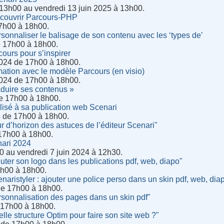
 13h00 au vendredi 13 juin 2025 à 13h00.
écouvrir Parcours-PHP
7h00 à 18h00.
rsonnaliser le balisage de son contenu avec les ‘types de’
e 17h00 à 18h00.
ours pour s’inspirer
024 de 17h00 à 18h00.
ation avec le modèle Parcours (en visio)
024 de 17h00 à 18h00.
raduire ses contenus »
de 17h00 à 18h00.
lisé à sa publication web Scenari
4 de 17h00 à 18h00.
r d’horizon des astuces de l’éditeur Scenari"
 17h00 à 18h00.
ari 2024
0 au vendredi 7 juin 2024 à 12h30.
uter son logo dans les publications pdf, web, diapo"
7h00 à 18h00.
naristyler : ajouter une police perso dans un skin pdf, web, di
de 17h00 à 18h00.
rsonnalisation des pages dans un skin pdf"
e 17h00 à 18h00.
lle structure Optim pour faire son site web ?"