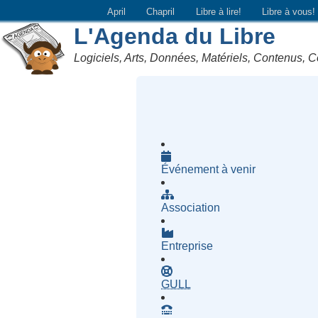
April
Chapril
Libre à lire!
Libre à vous!
L'Agenda du Libre
Logiciels, Arts, Données, Matériels, Contenus, C
Événement à venir
Association
Entreprise
- Groupe d'Utilisatrices d
GULL