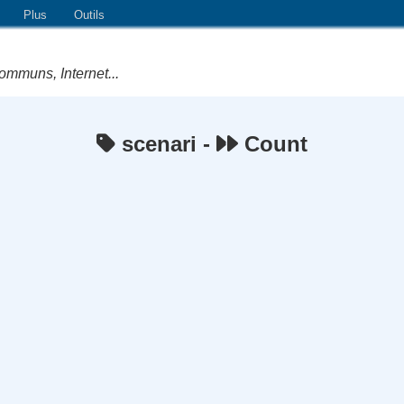
Plus
Outils
ommuns, Internet...
scenari -
Count
e Logiciels Libres