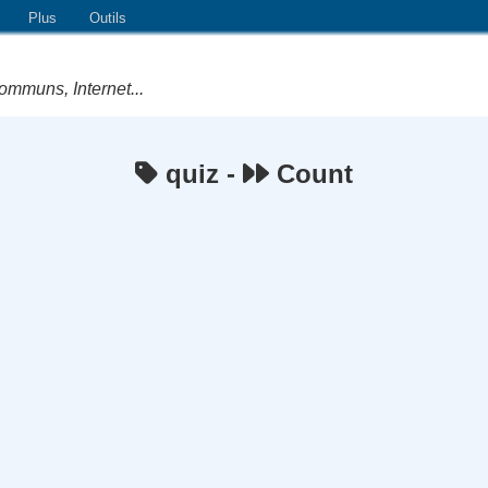
Plus
Outils
ommuns, Internet...
quiz -
Count
e Logiciels Libres