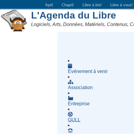
April
Chapril
Libre à lire!
Libre à vous!
L'Agenda du Libre
Logiciels, Arts, Données, Matériels, Contenus, C
Événement à venir
Association
Entreprise
- Groupe d'Utilisatrices d
GULL