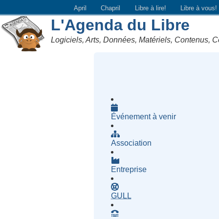
April
Chapril
Libre à lire!
Libre à vous!
L'Agenda du Libre
Logiciels, Arts, Données, Matériels, Contenus, C
Événement à venir
Association
Entreprise
- Groupe d'Utilisatrices d
GULL