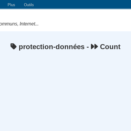
Plus
Outils
ommuns, Internet...
protection-données -
Count
e Logiciels Libres