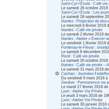
Saint-Cyr-l'École
Café vie 
Le samedi 26 octobre 2019
Saint-Cyr-l'École
Les journ
Le samedi 28 septembre 20
Nantes
Projection du docu
Le mercredi 6 février 2019
Nantes
Café vie privée
Le samedi 2 février 2019 d
Nantes
Atelier « Exercer s
Le vendredi 1 février 2019
Fontenay-le-Fleury
smartph
Le samedi 8 décembre 201
Rezé
Café vie privée
Le samedi 20 octobre 2018
Nantes
Café vie privée – A
Le samedi 31 mars 2018 de
Cachan
Journées FedeRe
Du vendredi 9 mars 2018 à
Genève
Permanence vie priv
Le mardi 27 février 2018 d
Lyon
Atelier Vie Privée
Le jeudi 3 mars 2016 de 19
Lyon
Atelier Vie Privée
Le samedi 30 janvier 2016 
Lyon
Atelier Vie Privée N