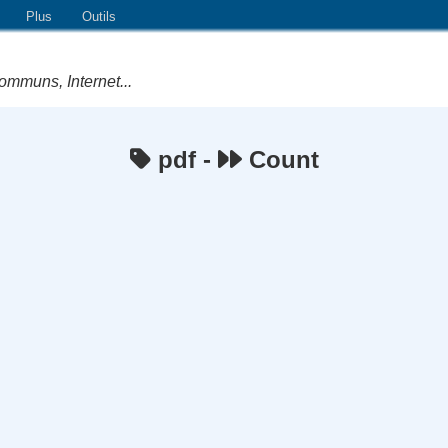
Plus
Outils
ommuns, Internet...
pdf -
Count
e Logiciels Libres