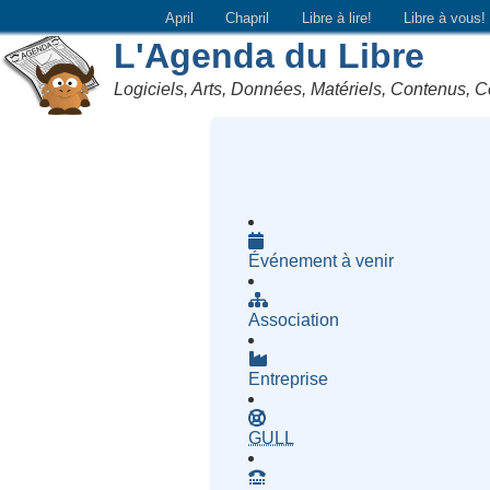
April
Chapril
Libre à lire!
Libre à vous!
L'Agenda du Libre
Logiciels, Arts, Données, Matériels, Contenus, C
Événement à venir
Association
Entreprise
- Groupe d'Utilisatrices d
GULL