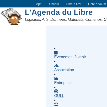
April
Chapril
Libre à lire!
Libre à vous!
L'Agenda du Libre
Logiciels, Arts, Données, Matériels, Contenus, C
Événement à venir
Association
Entreprise
- Groupe d'Utilisatrices d
GULL