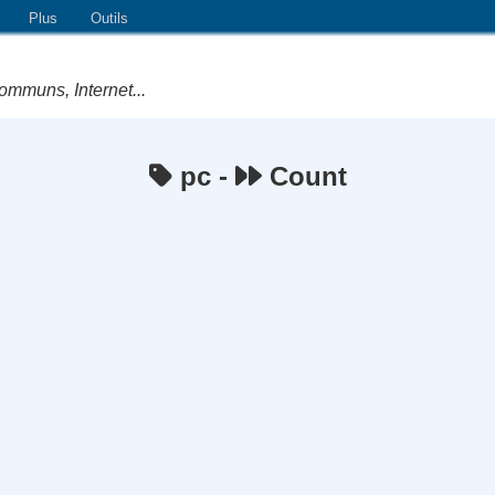
Plus
Outils
ommuns, Internet...
pc -
Count
e Logiciels Libres